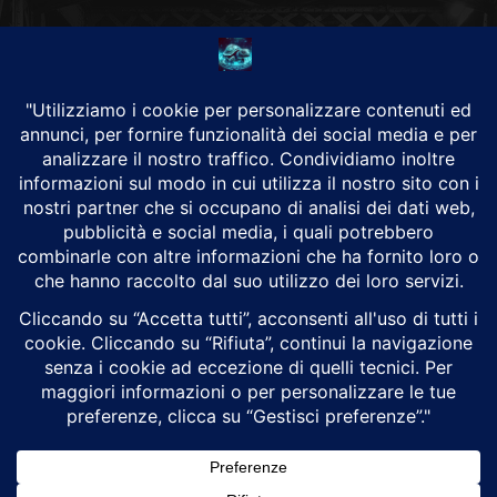
CHI SIAMO
Alground Geopolitica e Cyberwarfare.
Da una idea di Brunilde Trizio
Alground fa parte del Gruppo Trizio
SEGUICI
Alground - Testata di Art Consulting - P.iva 02701880995 - Genova -
Roma