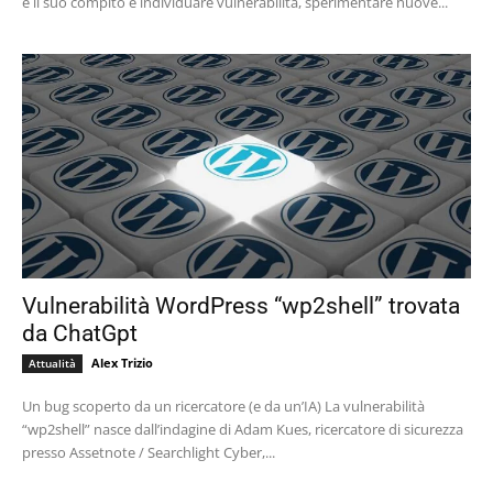
e il suo compito è individuare vulnerabilità, sperimentare nuove...
Vulnerabilità WordPress “wp2shell” trovata
da ChatGpt
Alex Trizio
Attualità
Un bug scoperto da un ricercatore (e da un’IA) La vulnerabilità
“wp2shell” nasce dall’indagine di Adam Kues, ricercatore di sicurezza
presso Assetnote / Searchlight Cyber,...