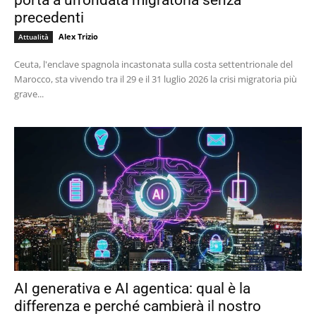
porta a un’ondata migratoria senza
precedenti
Alex Trizio
Attualità
Ceuta, l'enclave spagnola incastonata sulla costa settentrionale del
Marocco, sta vivendo tra il 29 e il 31 luglio 2026 la crisi migratoria più
grave...
AI generativa e AI agentica: qual è la
differenza e perché cambierà il nostro