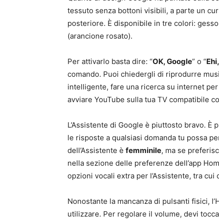
tessuto senza bottoni visibili, a parte un cu
posteriore. È disponibile in tre colori: gesso 
(arancione rosato).
Per attivarlo basta dire: “
OK, Google
” o “
Ehi
comando. Puoi chiedergli di riprodurre musica
intelligente, fare una ricerca su internet per
avviare YouTube sulla tua TV compatibile con
L’Assistente di Google è piuttosto bravo. È 
le risposte a qualsiasi domanda tu possa pen
dell’Assistente è
femminile
, ma se preferisc
nella sezione delle preferenze dell’app Ho
opzioni vocali extra per l’Assistente, tra cu
Nonostante la mancanza di pulsanti fisici, l
utilizzare. Per regolare il volume, devi tocc