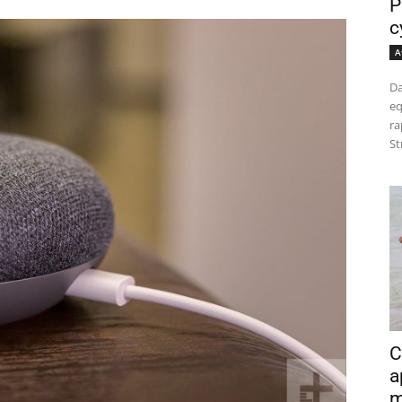
P
c
A
Da
eq
ra
St
C
a
m