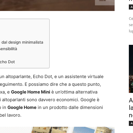
A
Ce
se
lu
 dal design minimalista
nsibilità
Echo Dot
 altoparlante, Echo Dot, e un assistente virtuale
inseguimento. E possiamo dire che a questo punto,
exa, e
Google Home Mini
è un’ottima alternativa
A
i altoparlanti sono davvero economici. Google è
l
o in
Google Home
in un prodotto dalle dimensioni
n
el lavoro.
A