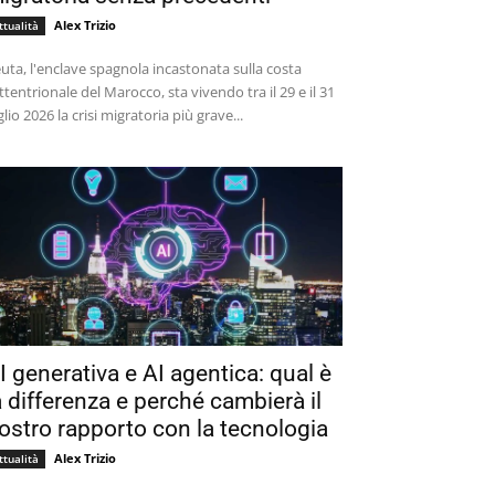
Alex Trizio
ttualità
uta, l'enclave spagnola incastonata sulla costa
ttentrionale del Marocco, sta vivendo tra il 29 e il 31
glio 2026 la crisi migratoria più grave...
I generativa e AI agentica: qual è
a differenza e perché cambierà il
ostro rapporto con la tecnologia
Alex Trizio
ttualità