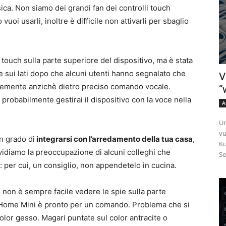
sica. Non siamo dei grandi fan dei controlli touch
oi usarli, inoltre è difficile non attivarli per sbaglio
ouch sulla parte superiore del dispositivo, ma è stata
e sui lati dopo che alcuni utenti hanno segnalato che
V
antemente anzichè dietro preciso comando vocale.
“
probabilmente gestirai il dispositivo con la voce nella
A
Un
vu
in grado di
integrarsi con l’arredamento della tua casa
,
Ku
idiamo la preoccupazione di alcuni colleghi che
Se
 per cui, un consiglio, non appendetelo in cucina.
 non è sempre facile vedere le spie sulla parte
e Home Mini è pronto per un comando. Problema che si
olor gesso. Magari puntate sul color antracite o