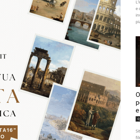
L’
e 
in
pi
O
p
e
C
Si
fi