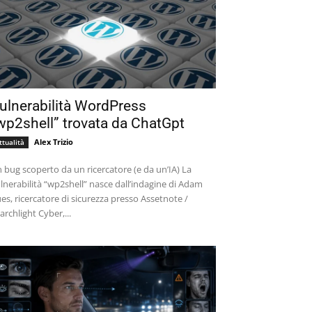
ulnerabilità WordPress
wp2shell” trovata da ChatGpt
Alex Trizio
ttualità
 bug scoperto da un ricercatore (e da un’IA) La
lnerabilità “wp2shell” nasce dall’indagine di Adam
es, ricercatore di sicurezza presso Assetnote /
archlight Cyber,...