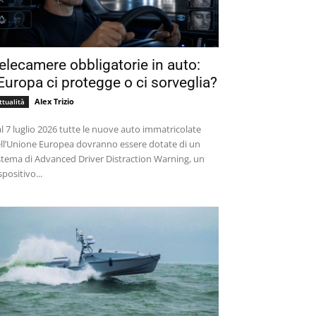
elecamere obbligatorie in auto:
’Europa ci protegge o ci sorveglia?
Alex Trizio
ttualità
l 7 luglio 2026 tutte le nuove auto immatricolate
ll’Unione Europea dovranno essere dotate di un
stema di Advanced Driver Distraction Warning, un
spositivo...