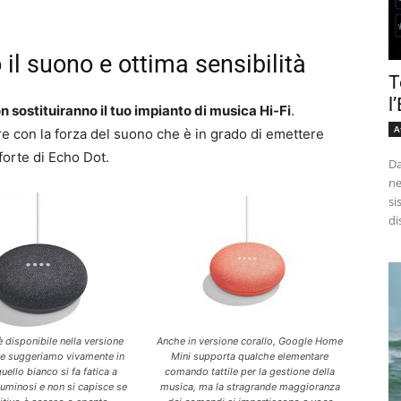
l suono e ottima sensibilità
T
l
sostituiranno il tuo impianto di musica Hi-Fi
.
A
re con la forza del suono che è in grado di emettere
forte di Echo Dot.
Da
ne
si
di
 disponibile nella versione
Anche in versione corallo, Google Home
che suggeriamo vivamente in
Mini supporta qualche elementare
uello bianco si fa fatica a
comando tattile per la gestione della
luminosi e non si capisce se
musica, ma la stragrande maggioranza