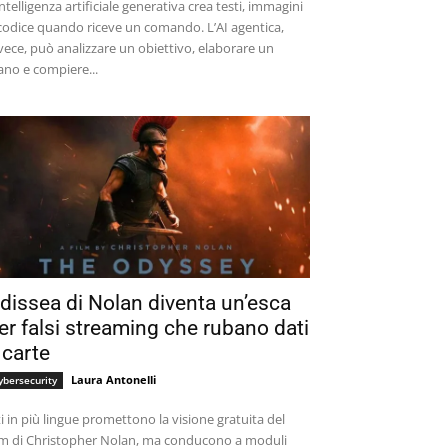
intelligenza artificiale generativa crea testi, immagini
codice quando riceve un comando. L’AI agentica,
vece, può analizzare un obiettivo, elaborare un
ano e compiere...
dissea di Nolan diventa un’esca
er falsi streaming che rubano dati
 carte
Laura Antonelli
ybersecurity
ti in più lingue promettono la visione gratuita del
lm di Christopher Nolan, ma conducono a moduli