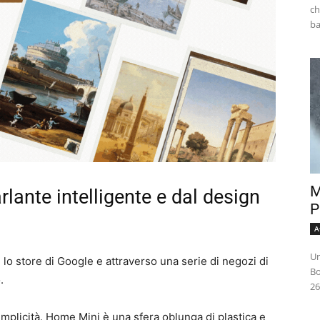
ch
M
lante intelligente e dal design
P
A
Un
 lo store di Google e attraverso una serie di negozi di
Bo
.
26
mplicità. Home Mini è una sfera oblunga di plastica e