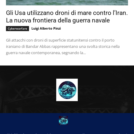
Gli Usa utilizzano droni di mare contro l’Iran.
La nuova frontiera della guerra navale
Luigi Alberto Pinzi
Cyberwarfare
Gli attacchi con droni di superficie statunitensi contro il porto
iraniano di Bandar Abbas rappresentano una svolta storica nella
guerra navale contemporanea, segnando la...
CHI SIAMO