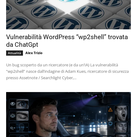
Vulnerabilità WordPress “wp2shell” trovata
da ChatGpt
Alex Trizio
Attualità
Un bug scoperto da un ricercatore (e da un’IA) La vulnerabilità
“wp2shell” nasce dall’indagine di Adam Kues, ricercatore di sicurezza
presso Assetnote / Searchlight Cyber,...