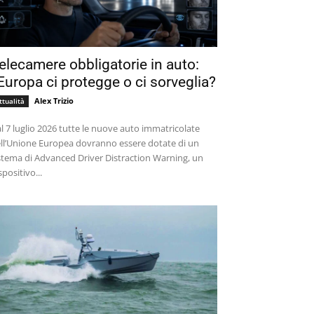
elecamere obbligatorie in auto:
’Europa ci protegge o ci sorveglia?
Alex Trizio
ttualità
l 7 luglio 2026 tutte le nuove auto immatricolate
ll’Unione Europea dovranno essere dotate di un
stema di Advanced Driver Distraction Warning, un
spositivo...