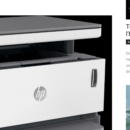
T
l
A
Da
ne
si
di