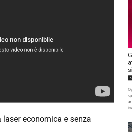
G
a
s
A
Op
sp
ar
in
a laser economica e senza