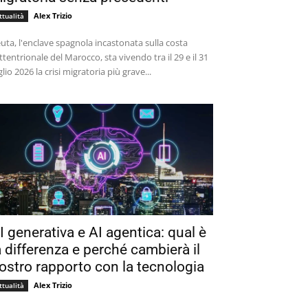
Alex Trizio
ttualità
uta, l'enclave spagnola incastonata sulla costa
ttentrionale del Marocco, sta vivendo tra il 29 e il 31
glio 2026 la crisi migratoria più grave...
I generativa e AI agentica: qual è
a differenza e perché cambierà il
ostro rapporto con la tecnologia
Alex Trizio
ttualità