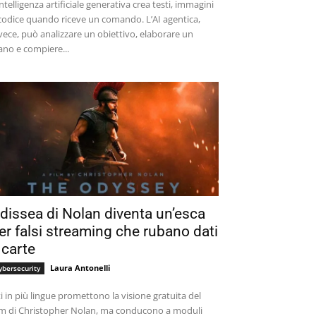
intelligenza artificiale generativa crea testi, immagini
codice quando riceve un comando. L’AI agentica,
vece, può analizzare un obiettivo, elaborare un
ano e compiere...
dissea di Nolan diventa un’esca
er falsi streaming che rubano dati
 carte
Laura Antonelli
ybersecurity
ti in più lingue promettono la visione gratuita del
lm di Christopher Nolan, ma conducono a moduli