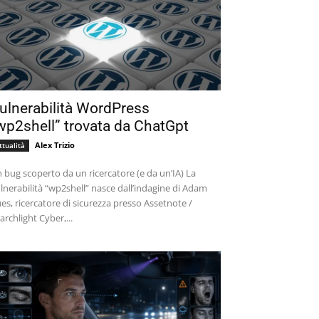
ulnerabilità WordPress
wp2shell” trovata da ChatGpt
Alex Trizio
ttualità
 bug scoperto da un ricercatore (e da un’IA) La
lnerabilità “wp2shell” nasce dall’indagine di Adam
es, ricercatore di sicurezza presso Assetnote /
archlight Cyber,...