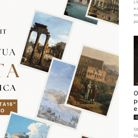
L’
e 
in
pi
O
p
e
C
Si
fi