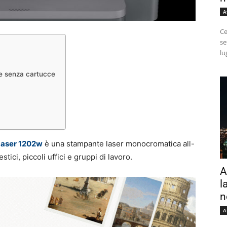
A
Ce
se
lu
e senza cartucce
Laser 1202w
è una stampante laser monocromatica all-
tici, piccoli uffici e gruppi di lavoro.
A
l
n
A