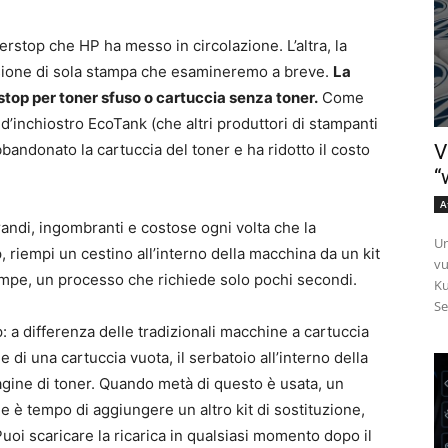
stop che HP ha messo in circolazione. L’altra, la
sione di sola stampa che esamineremo a breve.
La
rstop per toner sfuso o cartuccia senza toner.
Come
d’inchiostro EcoTank (che altri produttori di stampanti
V
bandonato la cartuccia del toner e ha ridotto il costo
“
A
randi, ingombranti e costose ogni volta che la
Un
 riempi un cestino all’interno della macchina da un kit
vu
ampe, un processo che richiede solo pochi secondi.
Ku
Se
: a differenza delle tradizionali macchine a cartuccia
e di una cartuccia vuota, il serbatoio all’interno della
gine di toner. Quando metà di questo è usata, un
che è tempo di aggiungere un altro kit di sostituzione,
Puoi scaricare la ricarica in qualsiasi momento dopo il