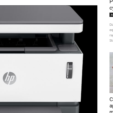
P
c
A
Da
eq
ra
St
C
a
m