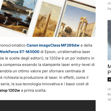
ch
e monocromatico
Canon imageClass MF269dw
e della
WorkForce ST-M3000
di Epson, un’alternativa laser
 le scelte degli editori), la 1202w è un po’ indietro in
. Ma compensa essendo la stampante laser entry-level di
M
endola un ottimo valore per sfornare centinaia di
P
 richiesta la produzione di laser. In effetti, come il
A
erie, la sua tecnologia innovativa e i bassi costi di
Un
stop 1202w
a prima scelta.
Bo
26