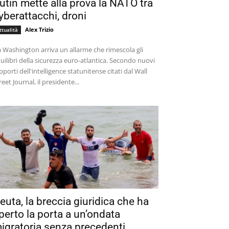
utin mette alla prova la NATO tra
yberattacchi, droni
Alex Trizio
ttualità
 Washington arriva un allarme che rimescola gli
uilibri della sicurezza euro-atlantica. Secondo nuovi
pporti dell'intelligence statunitense citati dal Wall
reet Journal, il presidente...
euta, la breccia giuridica che ha
perto la porta a un’ondata
igratoria senza precedenti