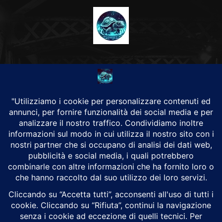
CHI SIAMO
Alground Geopolitica e Cyberwarfare.
Da una idea di Brunilde Trizio
Alground fa parte del Gruppo Trizio
SEGUICI