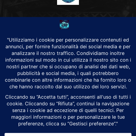
CHI SIAMO
Alground Geopolitica e Cyberwarfare.
Da una idea di Brunilde Trizio
Alground fa parte del Gruppo Trizio
SEGUICI
Alground - Testata di Art Consulting - P.iva 02701880995 - Genova -