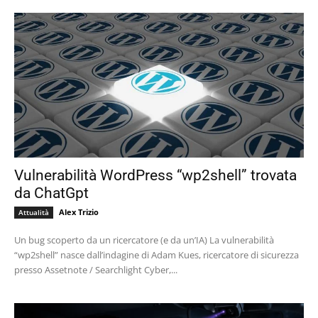
Vulnerabilità WordPress “wp2shell” trovata
da ChatGpt
Alex Trizio
Attualità
Un bug scoperto da un ricercatore (e da un’IA) La vulnerabilità
“wp2shell” nasce dall’indagine di Adam Kues, ricercatore di sicurezza
presso Assetnote / Searchlight Cyber,...