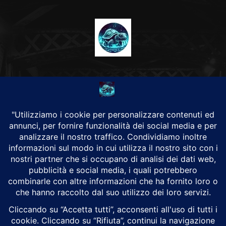
CHI SIAMO
Alground Geopolitica e Cyberwarfare.
Da una idea di Brunilde Trizio
Alground fa parte del Gruppo Trizio
SEGUICI