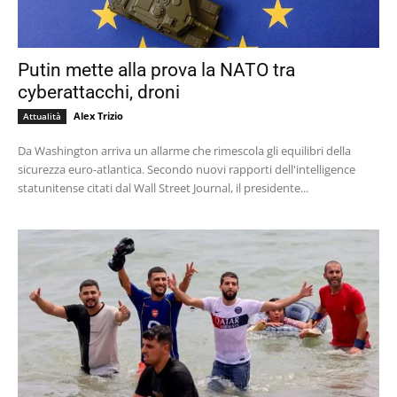
Putin mette alla prova la NATO tra
cyberattacchi, droni
Alex Trizio
Attualità
Da Washington arriva un allarme che rimescola gli equilibri della
sicurezza euro-atlantica. Secondo nuovi rapporti dell'intelligence
statunitense citati dal Wall Street Journal, il presidente...