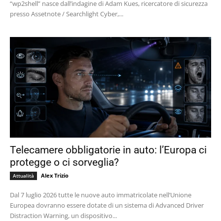
“wp2shell” nasce dall’indagine di Adam Kues, ricercatore di sicurezza
presso Assetnote / Searchlight Cyber,...
Telecamere obbligatorie in auto: l’Europa ci
protegge o ci sorveglia?
Alex Trizio
Attualità
Dal 7 luglio 2026 tutte le nuove auto immatricolate nell’Unione
Europea dovranno essere dotate di un sistema di Advanced Driver
Distraction Warning, un dispositivo...