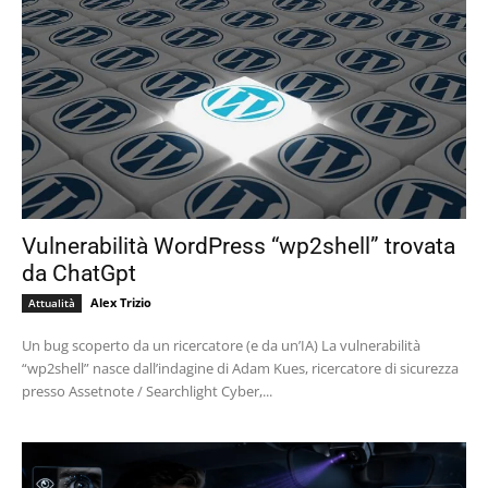
Vulnerabilità WordPress “wp2shell” trovata
da ChatGpt
Alex Trizio
Attualità
Un bug scoperto da un ricercatore (e da un’IA) La vulnerabilità
“wp2shell” nasce dall’indagine di Adam Kues, ricercatore di sicurezza
presso Assetnote / Searchlight Cyber,...