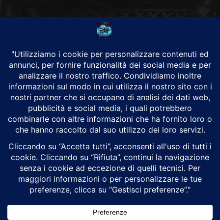
CHI SIAMO
Alground Geopolitica e Cyberwarfare.
Da una idea di Brunilde Trizio
Alground fa parte del Gruppo Trizio
SEGUICI
Alground - Testata di Art Consulting - P.iva 02701880995 - Genova -
Roma