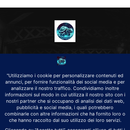
CHI SIAMO
Alground Geopolitica e Cyberwarfare.
Da una idea di Brunilde Trizio
Alground fa parte del Gruppo Trizio
SEGUICI