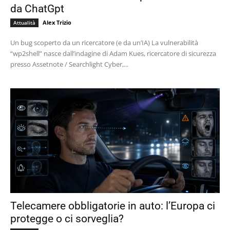
da ChatGpt
Alex Trizio
Attualità
Un bug scoperto da un ricercatore (e da un’IA) La vulnerabilità
“wp2shell” nasce dall’indagine di Adam Kues, ricercatore di sicurezza
presso Assetnote / Searchlight Cyber,...
Telecamere obbligatorie in auto: l’Europa ci
protegge o ci sorveglia?