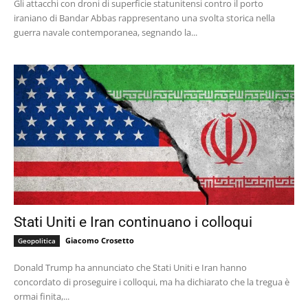
Gli attacchi con droni di superficie statunitensi contro il porto
iraniano di Bandar Abbas rappresentano una svolta storica nella
guerra navale contemporanea, segnando la...
Stati Uniti e Iran continuano i colloqui
Giacomo Crosetto
Geopolitica
Donald Trump ha annunciato che Stati Uniti e Iran hanno
concordato di proseguire i colloqui, ma ha dichiarato che la tregua è
ormai finita,...