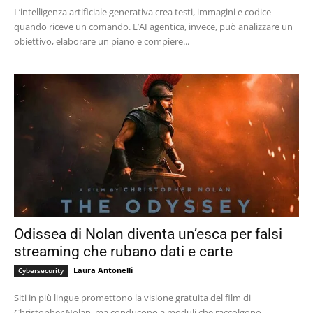
L’intelligenza artificiale generativa crea testi, immagini e codice
quando riceve un comando. L’AI agentica, invece, può analizzare un
obiettivo, elaborare un piano e compiere...
Odissea di Nolan diventa un’esca per falsi
streaming che rubano dati e carte
Laura Antonelli
Cybersecurity
Siti in più lingue promettono la visione gratuita del film di
Christopher Nolan, ma conducono a moduli che raccolgono