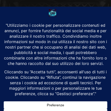
CHI SIAMO
Alground Geopolitica e Cyberwarfare.
Da una idea di Brunilde Trizio
Alground fa parte del Gruppo Trizio
SEGUICI
Alground - Testata di Art Consulting - P.iva 02701880995 - Genova -
Roma