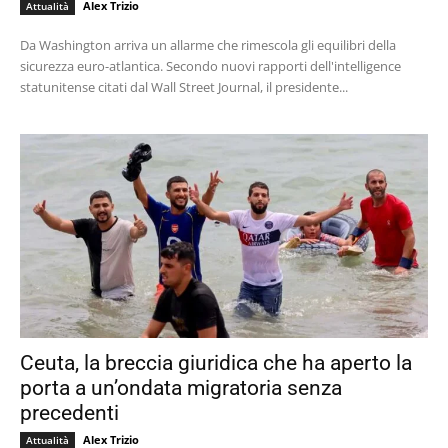
Alex Trizio
Attualità
Da Washington arriva un allarme che rimescola gli equilibri della
sicurezza euro-atlantica. Secondo nuovi rapporti dell'intelligence
statunitense citati dal Wall Street Journal, il presidente...
Ceuta, la breccia giuridica che ha aperto la
porta a un’ondata migratoria senza
precedenti
Alex Trizio
Attualità