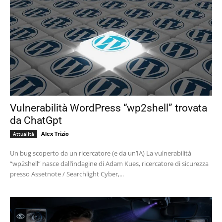
Vulnerabilità WordPress “wp2shell” trovata
da ChatGpt
Alex Trizio
Attualità
Un bug scoperto da un ricercatore (e da un’IA) La vulnerabilità
“wp2shell” nasce dall’indagine di Adam Kues, ricercatore di sicurezza
presso Assetnote / Searchlight Cyber,...