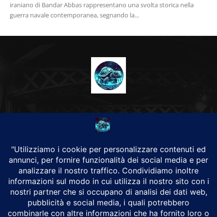
iraniano di Bandar Abbas rappresentano una svolta storica nella
guerra navale contemporanea, segnando la...
CHI SIAMO
Alground Geopolitica e Cyberwarfare.
Da una idea di Brunilde Trizio
Alground fa parte del Gruppo Trizio