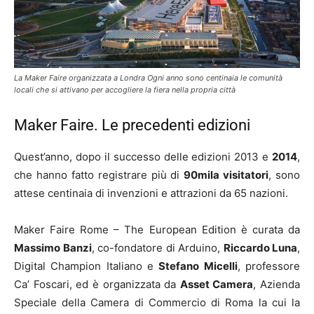
La Maker Faire organizzata a Londra Ogni anno sono centinaia le comunità
locali che si attivano per accogliere la fiera nella propria città
Maker Faire. Le precedenti edizioni
Quest’anno, dopo il successo delle edizioni 2013 e
2014
,
che hanno fatto registrare più di
90mila visitatori
, sono
attese centinaia di invenzioni e attrazioni da 65 nazioni.
Maker Faire Rome – The European Edition è curata da
Massimo Banzi
, co-fondatore di Arduino,
Riccardo Luna
,
Digital Champion Italiano e
Stefano Micelli
, professore
Ca’ Foscari, ed è organizzata da
Asset Camera
, Azienda
Speciale della Camera di Commercio di Roma la cui la