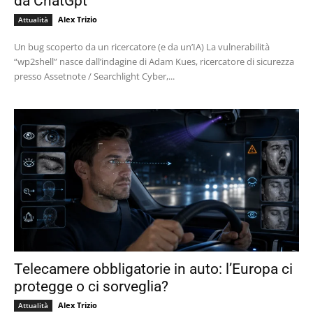
da ChatGpt
Alex Trizio
Attualità
Un bug scoperto da un ricercatore (e da un’IA) La vulnerabilità
“wp2shell” nasce dall’indagine di Adam Kues, ricercatore di sicurezza
presso Assetnote / Searchlight Cyber,...
Telecamere obbligatorie in auto: l’Europa ci
protegge o ci sorveglia?
Alex Trizio
Attualità