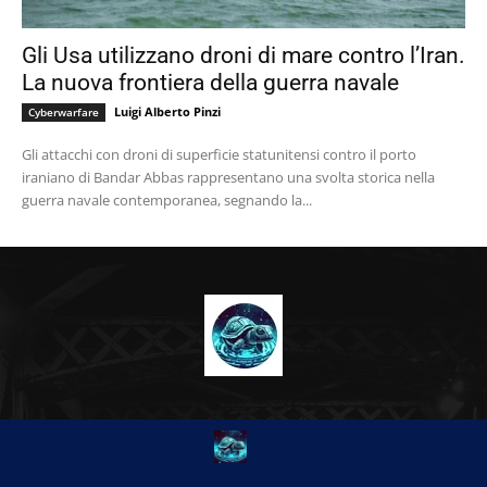
Gli Usa utilizzano droni di mare contro l’Iran.
La nuova frontiera della guerra navale
Luigi Alberto Pinzi
Cyberwarfare
Gli attacchi con droni di superficie statunitensi contro il porto
iraniano di Bandar Abbas rappresentano una svolta storica nella
guerra navale contemporanea, segnando la...
CHI SIAMO