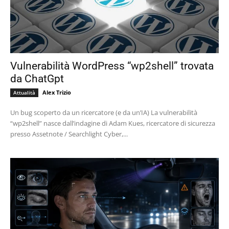
Vulnerabilità WordPress “wp2shell” trovata
da ChatGpt
Alex Trizio
Attualità
Un bug scoperto da un ricercatore (e da un’IA) La vulnerabilità
“wp2shell” nasce dall’indagine di Adam Kues, ricercatore di sicurezza
presso Assetnote / Searchlight Cyber,...