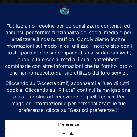
CHI SIAMO
Alground Geopolitica e Cyberwarfare.
Da una idea di Brunilde Trizio
Alground fa parte del Gruppo Trizio
SEGUICI
Alground - Testata di Art Consulting - P.iva 02701880995 - Genova -
Roma
Attualità
Geopolitica
Cyberwarfare
Cybersecurity