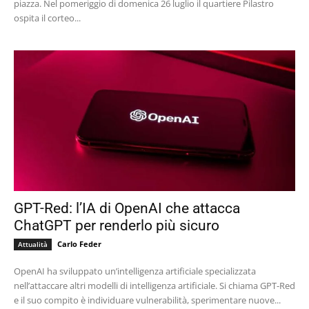
piazza. Nel pomeriggio di domenica 26 luglio il quartiere Pilastro
ospita il corteo...
GPT-Red: l’IA di OpenAI che attacca
ChatGPT per renderlo più sicuro
Carlo Feder
Attualità
OpenAI ha sviluppato un’intelligenza artificiale specializzata
nell’attaccare altri modelli di intelligenza artificiale. Si chiama GPT-Red
e il suo compito è individuare vulnerabilità, sperimentare nuove...