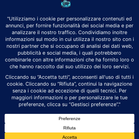
CHI SIAMO
Alground Geopolitica e Cyberwarfare.
Da una idea di Brunilde Trizio
Alground fa parte del Gruppo Trizio
SEGUICI
Alground - Testata di Art Consulting - P.iva 02701880995 - Genova -
Roma
Attualità
Geopolitica
Cyberwarfare
Cybersecurity
Intelligenza Artificiale