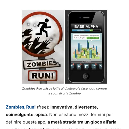
Zombies Run unisce lutile al dilettevole facendoti correre
a suon di urla Zombie
Zombies, Run!
(free):
innovativa, divertente,
coinvolgente, epica
. Non esistono mezzi termini per
definire questa app,
a metà strada tra un gioco all’aria