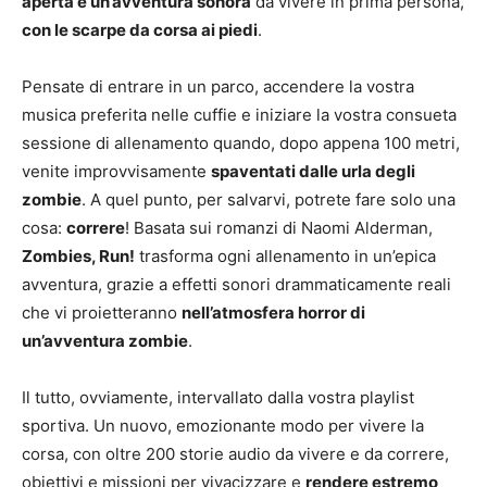
aperta e un’avventura sonora
da vivere in prima persona,
con le scarpe da corsa ai piedi
.
Pensate di entrare in un parco, accendere la vostra
musica preferita nelle cuffie e iniziare la vostra consueta
sessione di allenamento quando, dopo appena 100 metri,
venite improvvisamente
spaventati dalle urla degli
zombie
. A quel punto, per salvarvi, potrete fare solo una
cosa:
correre
! Basata sui romanzi di Naomi Alderman,
Zombies, Run!
trasforma ogni allenamento in un’epica
avventura, grazie a effetti sonori drammaticamente reali
che vi proietteranno
nell’atmosfera horror di
un’avventura zombie
.
Il tutto, ovviamente, intervallato dalla vostra playlist
sportiva. Un nuovo, emozionante modo per vivere la
corsa, con oltre 200 storie audio da vivere e da correre,
obiettivi e missioni per vivacizzare e
rendere estremo