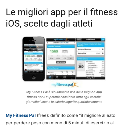
Le migliori app per il fitness
iOS, scelte dagli atleti
My Fitness Pal è sicuramente una delle migliori app
fitness per iOS perchè considera oltre agli esercizi
giornalieri anche le calorie ingerite quotidianamente
My Fitness Pal
(free): definito come “il migliore alleato
per perdere peso con meno di 5 minuti di esercizio al