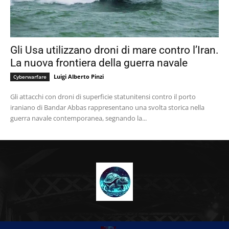
Gli Usa utilizzano droni di mare contro l’Iran.
La nuova frontiera della guerra navale
Luigi Alberto Pinzi
Cyberwarfare
Gli attacchi con droni di superficie statunitensi contro il porto
iraniano di Bandar Abbas rappresentano una svolta storica nella
guerra navale contemporanea, segnando la...