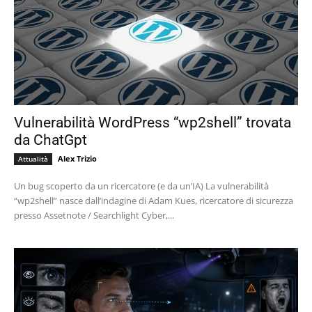
Vulnerabilità WordPress “wp2shell” trovata
da ChatGpt
Alex Trizio
Attualità
Un bug scoperto da un ricercatore (e da un’IA) La vulnerabilità
“wp2shell” nasce dall’indagine di Adam Kues, ricercatore di sicurezza
presso Assetnote / Searchlight Cyber,...