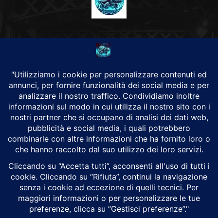
CHI SIAMO
Alground Geopolitica e Cyberwarfare.
Da una idea di Brunilde Trizio
Alground fa parte del Gruppo Trizio
SEGUICI