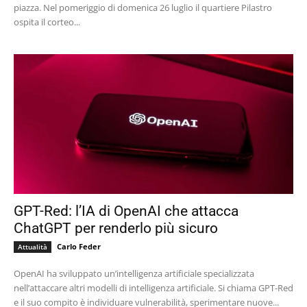
piazza. Nel pomeriggio di domenica 26 luglio il quartiere Pilastro
ospita il corteo...
GPT-Red: l’IA di OpenAI che attacca
ChatGPT per renderlo più sicuro
Carlo Feder
Attualità
OpenAI ha sviluppato un’intelligenza artificiale specializzata
nell’attaccare altri modelli di intelligenza artificiale. Si chiama GPT-Red
e il suo compito è individuare vulnerabilità, sperimentare nuove...