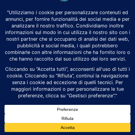
Gli Usa utilizzano droni di mare contro l’Iran.
La nuova frontiera della guerra navale
Luigi Alberto Pinzi
Cyberwarfare
Gli attacchi con droni di superficie statunitensi contro il porto
iraniano di Bandar Abbas rappresentano una svolta storica nella
guerra navale contemporanea, segnando la...