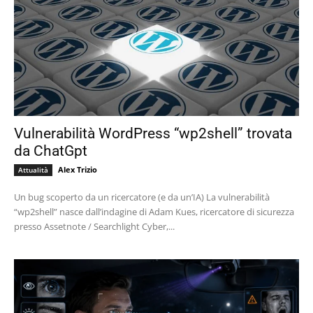
Vulnerabilità WordPress “wp2shell” trovata
da ChatGpt
Alex Trizio
Attualità
Un bug scoperto da un ricercatore (e da un’IA) La vulnerabilità
“wp2shell” nasce dall’indagine di Adam Kues, ricercatore di sicurezza
presso Assetnote / Searchlight Cyber,...