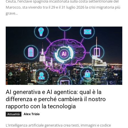
Ceuta, l'enclave spagnola incastonata sulla costa settentrionale del
Marocco, sta vivendo tra il 29 e il 31 luglio 2026 la crisi migratoria più
grave...
AI generativa e AI agentica: qual è la
differenza e perché cambierà il nostro
rapporto con la tecnologia
Alex Trizio
Attualità
L’intelligenza artificiale generativa crea testi, immagini e codice