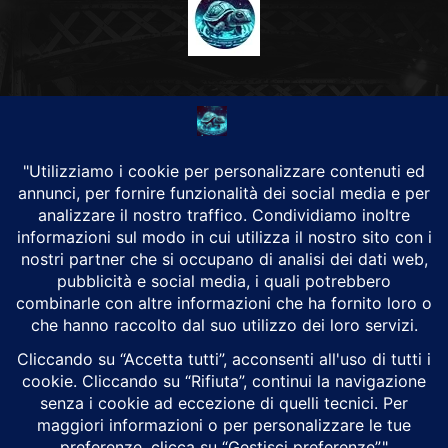
CHI SIAMO
Alground Geopolitica e Cyberwarfare.
Da una idea di Brunilde Trizio
Alground fa parte del Gruppo Trizio
SEGUICI