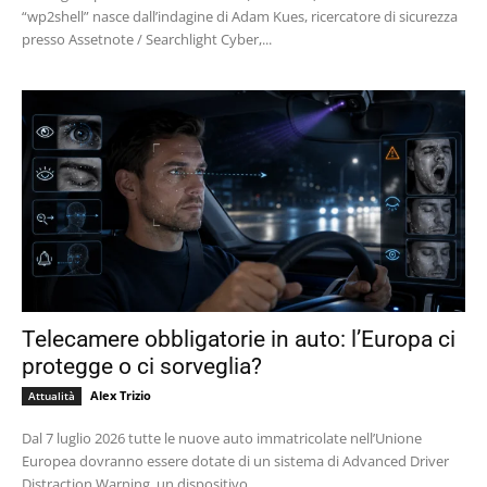
“wp2shell” nasce dall’indagine di Adam Kues, ricercatore di sicurezza
presso Assetnote / Searchlight Cyber,...
Telecamere obbligatorie in auto: l’Europa ci
protegge o ci sorveglia?
Alex Trizio
Attualità
Dal 7 luglio 2026 tutte le nuove auto immatricolate nell’Unione
Europea dovranno essere dotate di un sistema di Advanced Driver
Distraction Warning, un dispositivo...