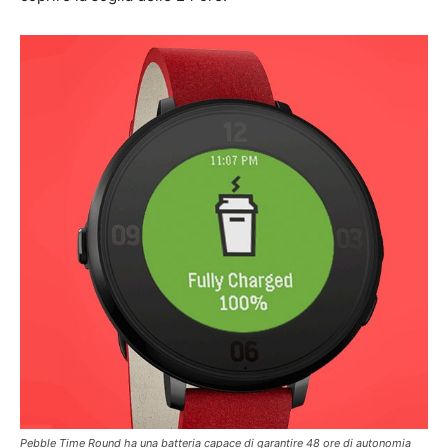
Pebble Time Round ha una batteria capace di garantire 48 ore di autonomia