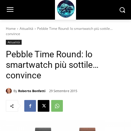
Home
Attualità
Pebble Time Round: lo smartwatch più sottile...
convince
Attualità
Pebble Time Round: lo
smartwatch più sottile…
convince
By
Roberto Bonfatti
29 Settembre 2015