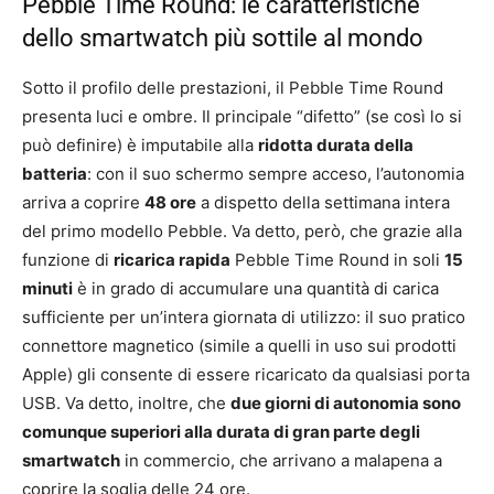
Pebble Time Round: le caratteristiche
dello smartwatch più sottile al mondo
Sotto il profilo delle prestazioni, il Pebble Time Round
presenta luci e ombre. Il principale “difetto” (se così lo si
può definire) è imputabile alla
ridotta durata della
batteria
: con il suo schermo sempre acceso, l’autonomia
arriva a coprire
48 ore
a dispetto della settimana intera
del primo modello Pebble. Va detto, però, che grazie alla
funzione di
ricarica rapida
Pebble Time Round in soli
15
minuti
è in grado di accumulare una quantità di carica
sufficiente per un’intera giornata di utilizzo: il suo pratico
connettore magnetico (simile a quelli in uso sui prodotti
Apple) gli consente di essere ricaricato da qualsiasi porta
USB. Va detto, inoltre, che
due giorni di autonomia sono
comunque superiori alla durata di gran parte degli
smartwatch
in commercio, che arrivano a malapena a
coprire la soglia delle 24 ore.