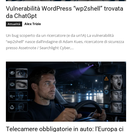
Vulnerabilità WordPress “wp2shell” trovata
da ChatGpt
Alex Trizio
Attualità
Un bug scoperto da un ricercatore (e da un’IA) La vulnerabilità
“wp2shell” nasce dall’indagine di Adam Kues, ricercatore di sicurezza
presso Assetnote / Searchlight Cyber,...
Telecamere obbligatorie in auto: l’Europa ci