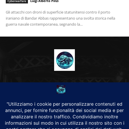
Luigi Alberto Pinzi
Cyberwarfare
Gli attacchi con droni di superficie statunitensi contro il porto
iraniano di Bandar Abbas rappresentano una svolta storica nella
guerra navale contemporanea, segnando la...
CHI SIAMO
Alground Geopolitica e Cyberwarfare.
Da una idea di Brunilde Trizio
Alground fa parte del Gruppo Trizio