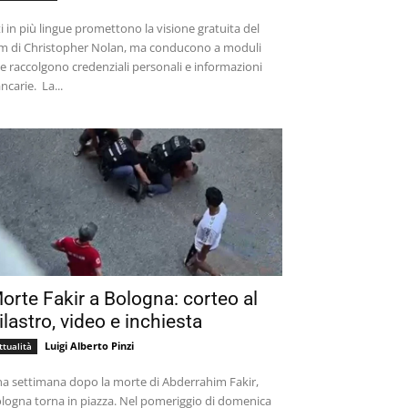
ti in più lingue promettono la visione gratuita del
lm di Christopher Nolan, ma conducono a moduli
e raccolgono credenziali personali e informazioni
bancarie. La...
orte Fakir a Bologna: corteo al
ilastro, video e inchiesta
Luigi Alberto Pinzi
ttualità
a settimana dopo la morte di Abderrahim Fakir,
logna torna in piazza. Nel pomeriggio di domenica