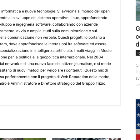
informatica e nuove tecnologie. Si avvicina al mondo dell’open
ente allo sviluppo del sistema operativo Linux, approfondendo
 sviluppo e ingegneria software, collaborando con aziende
G
amente, avvia e amplia studi sulla comunicazione e sul
c
lla comunicazione non verbale. Questi progetti lo portano a
d
stero, dove approfondisce le interazioni fra software ed essere
ecializzazione in intelligenza artificiale. I molti viaggi in Medio
C
ne per la politica e la geopolitica internazionale. Nel 2004,
ial network e di una nuova fase del citizen journalism, e si rende
Gl
sitano di nuovi metodi per veicolare i contenuti. Questo mix di
il
a perfettamente con il progetto di Web Reputation della madre,
sv
ndro è Amministratore e Direttore strategico del Gruppo Trizio.
se