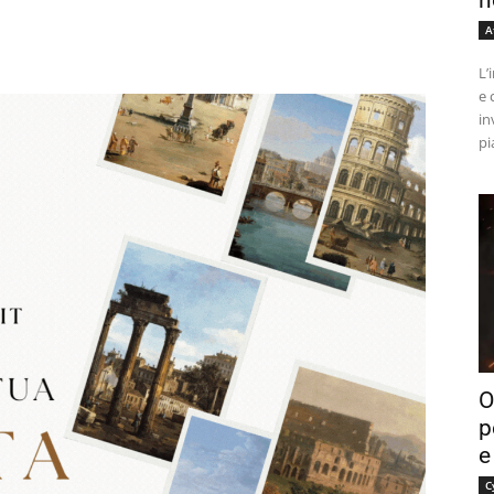
n
A
L’
e 
in
pi
O
p
e
C