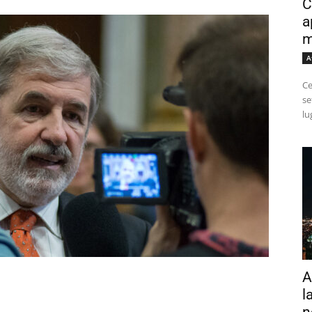
C
a
m
A
Ce
se
lu
A
l