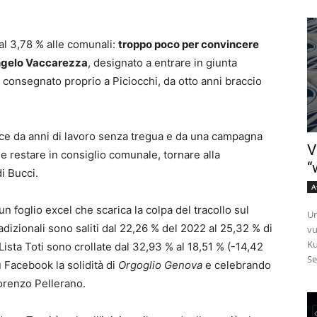
 al 3,78 % alle comunali:
troppo poco per convincere
ngelo Vaccarezza
, designato a entrare in giunta
to consegnato proprio a Piciocchi, da otto anni braccio
educe da anni di lavoro senza tregua e da una campagna
V
e restare in consiglio comunale, tornare alla
“
i Bucci.
A
un foglio excel che scarica la colpa del tracollo sul
Un
radizionali sono saliti dal 22,26 % del 2022 al 25,32 % di
vu
Ku
Lista Toti sono crollate dal 32,93 % al 18,51 % (-14,42
Se
 Facebook la solidità di
Orgoglio Genova
e celebrando
Lorenzo Pellerano.