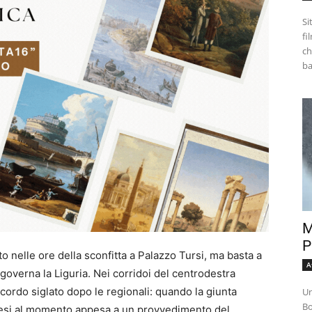
Si
fi
ch
M
P
to nelle ore della sconfitta a Palazzo Tursi, ma basta a
A
e governa la Liguria. Nei corridoi del centrodestra
ccordo siglato dopo le regionali: quando la giunta
Un
Bo
esi al momento appesa a un provvedimento del