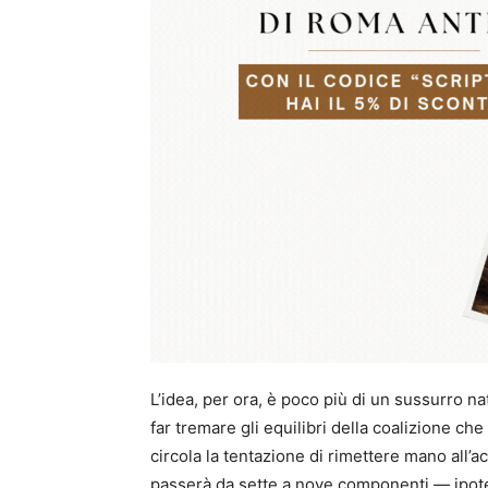
L’idea, per ora, è poco più di un sussurro na
far tremare gli equilibri della coalizione ch
circola la tentazione di rimettere mano all’a
passerà da sette a nove componenti — ipot