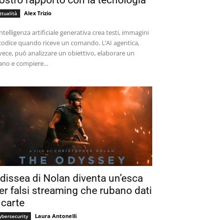
ostro rapporto con la tecnologia
Alex Trizio
ttualità
intelligenza artificiale generativa crea testi, immagini
codice quando riceve un comando. L’AI agentica,
vece, può analizzare un obiettivo, elaborare un
ano e compiere...
dissea di Nolan diventa un’esca
er falsi streaming che rubano dati
 carte
Laura Antonelli
ybersecurity