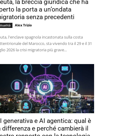
euta, la breccia giuridica che ha
perto la porta a un’ondata
igratoria senza precedenti
Alex Trizio
ttualità
uta, l'enclave spagnola incastonata sulla costa
ttentrionale del Marocco, sta vivendo tra il 29 e il 31
glio 2026 la crisi migratoria più grave...
I generativa e AI agentica: qual è
a differenza e perché cambierà il