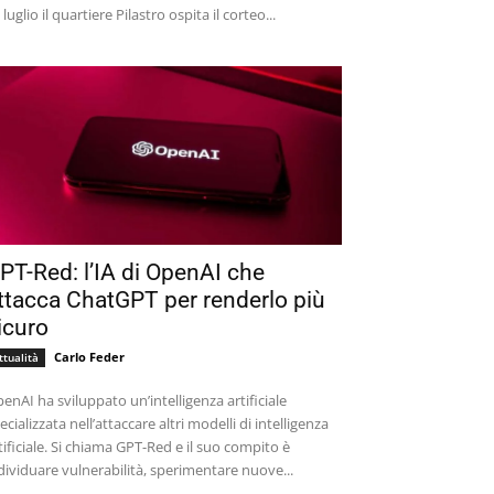
 luglio il quartiere Pilastro ospita il corteo...
PT-Red: l’IA di OpenAI che
ttacca ChatGPT per renderlo più
icuro
Carlo Feder
ttualità
enAI ha sviluppato un’intelligenza artificiale
ecializzata nell’attaccare altri modelli di intelligenza
tificiale. Si chiama GPT-Red e il suo compito è
dividuare vulnerabilità, sperimentare nuove...