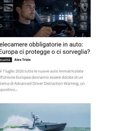
elecamere obbligatorie in auto:
’Europa ci protegge o ci sorveglia?
Alex Trizio
ttualità
l 7 luglio 2026 tutte le nuove auto immatricolate
ll’Unione Europea dovranno essere dotate di un
stema di Advanced Driver Distraction Warning, un
spositivo...