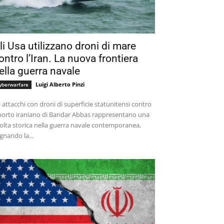
li Usa utilizzano droni di mare
ontro l’Iran. La nuova frontiera
ella guerra navale
Luigi Alberto Pinzi
yberwarfare
i attacchi con droni di superficie statunitensi contro
 porto iraniano di Bandar Abbas rappresentano una
olta storica nella guerra navale contemporanea,
gnando la...