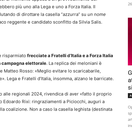
26
bbero più uno alla Lega e uno a Forza Italia. Il
utando di dirottare la casella “azzurra” su
un nome
daco reggente e candidato sconfitto da Silvia Salis.
e risparmiato
frecciate a Fratelli d’Italia e a Forza Italia
 in campagna elettorale
. La replica dei meloniani è
e Matteo Rosso: «Meglio evitare lo scaricabarile,
G
». Lega e Fratelli d’Italia, insomma, alzano le barricate.
a
s
to alle regionali 2024, rivendica di aver «fatto il proprio
A
o Edoardo Rixi: ringraziamenti a Piciocchi, auguri a
Op
lla coalizione. Non a caso la casella leghista (destinata
sp
ar
in