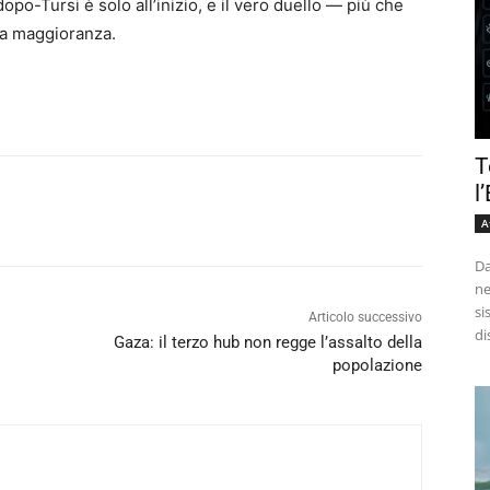
opo-Tursi è solo all’inizio, e il vero duello — più che
sa maggioranza.
T
l
A
Da
ne
si
Articolo successivo
di
Gaza: il terzo hub non regge l’assalto della
popolazione