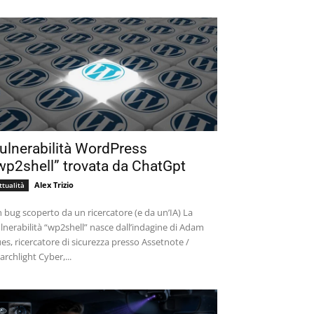
ulnerabilità WordPress
wp2shell” trovata da ChatGpt
Alex Trizio
ttualità
 bug scoperto da un ricercatore (e da un’IA) La
lnerabilità “wp2shell” nasce dall’indagine di Adam
es, ricercatore di sicurezza presso Assetnote /
archlight Cyber,...