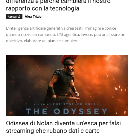
differenza e perché cambierà il nostro
rapporto con la tecnologia
Alex Trizio
Attualità
L’intelligenza artificiale generativa crea testi, immagini e codice
quando riceve un comando. L’AI agentica, invece, può analizzare un
obiettivo, elaborare un piano e compiere...
Odissea di Nolan diventa un’esca per falsi
streaming che rubano dati e carte