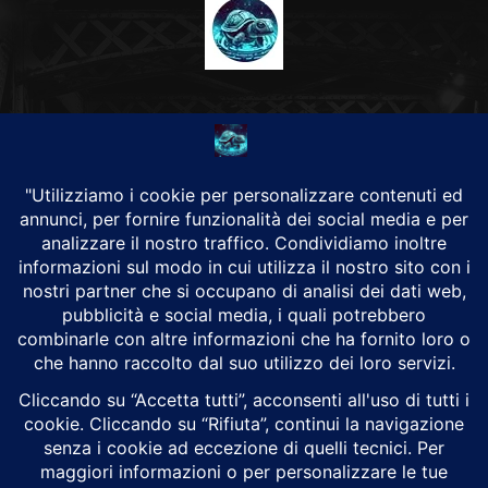
CHI SIAMO
Alground Geopolitica e Cyberwarfare.
Da una idea di Brunilde Trizio
Alground fa parte del Gruppo Trizio
SEGUICI