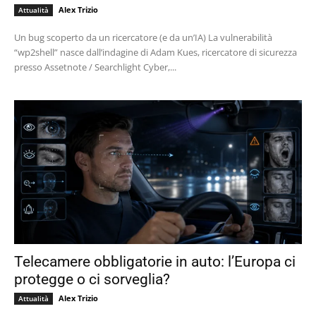
Alex Trizio
Attualità
Un bug scoperto da un ricercatore (e da un’IA) La vulnerabilità
“wp2shell” nasce dall’indagine di Adam Kues, ricercatore di sicurezza
presso Assetnote / Searchlight Cyber,...
Telecamere obbligatorie in auto: l’Europa ci
protegge o ci sorveglia?
Alex Trizio
Attualità