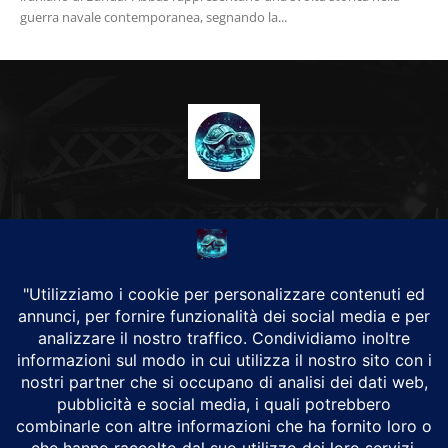
guerra navale contemporanea, segnando la...
CHI SIAMO
Alground Geopolitica e Cyberwarfare.
Da una idea di Brunilde Trizio
Alground fa parte del Gruppo Trizio
SEGUICI