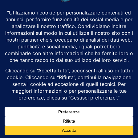
nativo del telefono a 3840x1644px.
I video 4K sono codificati a circa 55 Mbps, che è
leggermente superiore alla media. Il filmato a 1080p /
60fps ha una risoluzione di 30 Mbps, mentre 1080p /
30fps viene trattato a 17-17,5 Mbps. L’audio viene
registrato in stereo e ottiene una velocità in bit di 156
kbps indipendentemente dalla modalità video.