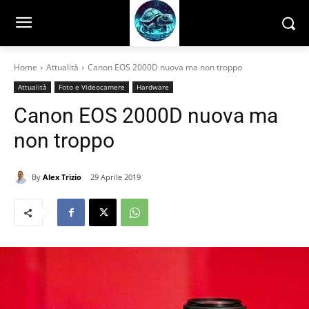
Home
Attualità
Canon EOS 2000D nuova ma non troppo
Attualità
Foto e Videocamere
Hardware
Canon EOS 2000D nuova ma
non troppo
By
Alex Trizio
29 Aprile 2019