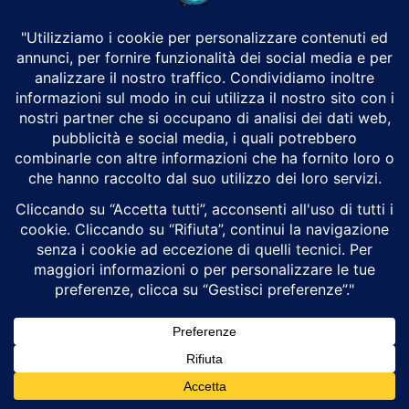
In definitiva, la Canon EOS 2000D è stata rilasciata
principalmente per sostituire un modello vecchio per
dare ai rivenditori qualcosa di nuovo da promuovere. La
Nikon D3400 è la fotocamera DSLR entry-level migliore,
in caso contrario, una EOS 1300D scontata, se la si può
ancora trovare, poiché la nuova Canon EOS 2000D non
offre praticamente nuove funzionalità o prestazioni per
giustificare il suo rilascio.