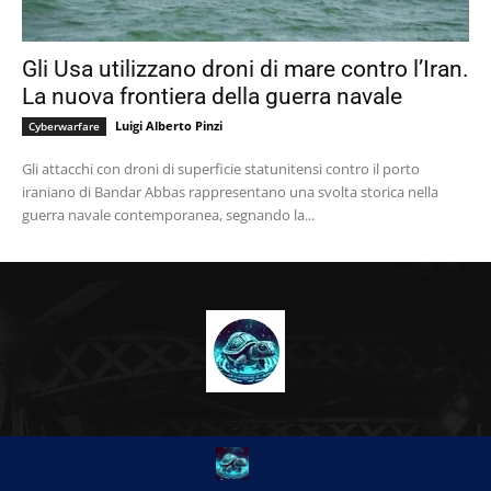
Gli Usa utilizzano droni di mare contro l’Iran.
La nuova frontiera della guerra navale
Luigi Alberto Pinzi
Cyberwarfare
Gli attacchi con droni di superficie statunitensi contro il porto
iraniano di Bandar Abbas rappresentano una svolta storica nella
guerra navale contemporanea, segnando la...
CHI SIAMO