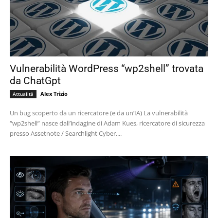
Vulnerabilità WordPress “wp2shell” trovata
da ChatGpt
Alex Trizio
Attualità
Un bug scoperto da un ricercatore (e da un’IA) La vulnerabilità
“wp2shell” nasce dall’indagine di Adam Kues, ricercatore di sicurezza
presso Assetnote / Searchlight Cyber,...