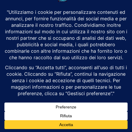
prezzo. Le attrezzature e le infrastrutture di primo livello
non sono a buon mercato.
SCOPRI L’HOSTING CON VELOCITÀ
DEL SITO, CONTROLLI DI SICUREZZA E
AGGIORNAMENTI PLUGIN INCLUSI,
PER OGNI CMS
Conclusione
In conclusione: non c’è mai una soluzione fissa
alle proprie esigenze di hosting Web.
Non consiglierei un host web gratuito se si sta iniziando
un enorme sito di e-commerce. Sicuramente non
consiglierei un costoso hosting WordPress se tutto ciò