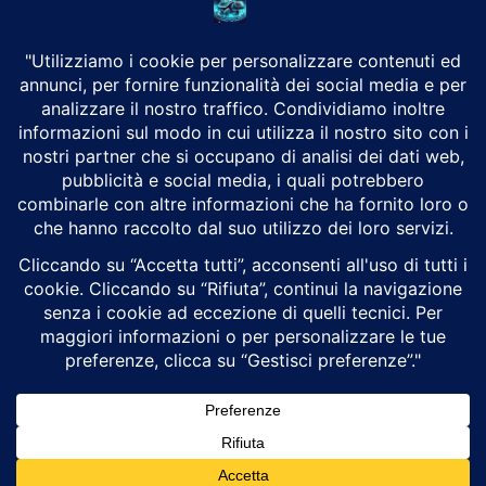
CHI SIAMO
Alground Geopolitica e Cyberwarfare.
Da una idea di Brunilde Trizio
Alground fa parte del Gruppo Trizio
SEGUICI
Alground - Testata di Art Consulting - P.iva 02701880995 - Genova -
Roma
Attualità
Geopolitica
Cyberwarfare
Cybersecurity
Intelligenza Artificiale