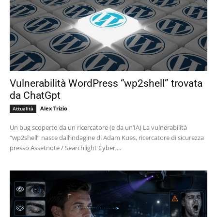
Vulnerabilità WordPress “wp2shell” trovata
da ChatGpt
Alex Trizio
Attualità
Un bug scoperto da un ricercatore (e da un’IA) La vulnerabilità
“wp2shell” nasce dall’indagine di Adam Kues, ricercatore di sicurezza
presso Assetnote / Searchlight Cyber,...