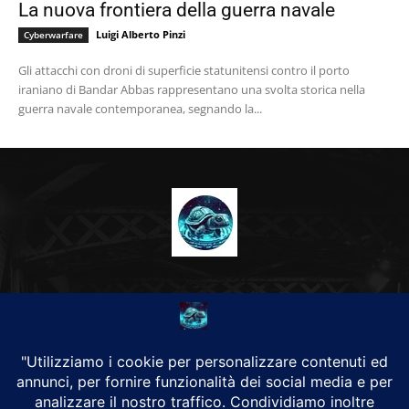
La nuova frontiera della guerra navale
Luigi Alberto Pinzi
Cyberwarfare
Gli attacchi con droni di superficie statunitensi contro il porto
iraniano di Bandar Abbas rappresentano una svolta storica nella
guerra navale contemporanea, segnando la...
CHI SIAMO
Alground Geopolitica e Cyberwarfare.
Da una idea di Brunilde Trizio