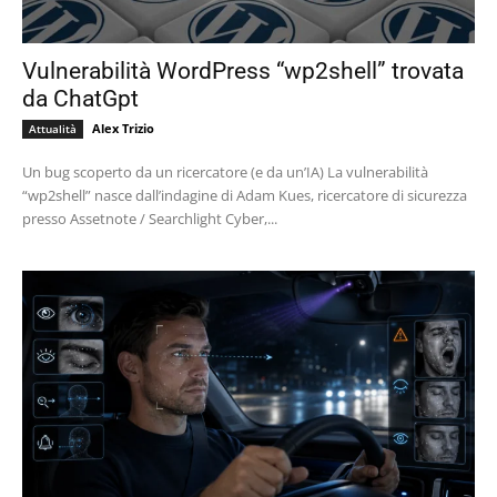
Vulnerabilità WordPress “wp2shell” trovata
da ChatGpt
Alex Trizio
Attualità
Un bug scoperto da un ricercatore (e da un’IA) La vulnerabilità
“wp2shell” nasce dall’indagine di Adam Kues, ricercatore di sicurezza
presso Assetnote / Searchlight Cyber,...