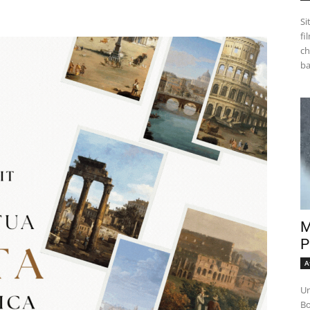
Si
fi
ch
M
P
A
Un
Bo