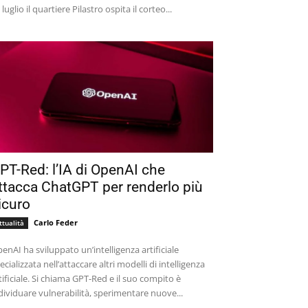
 luglio il quartiere Pilastro ospita il corteo...
PT-Red: l’IA di OpenAI che
ttacca ChatGPT per renderlo più
icuro
Carlo Feder
ttualità
enAI ha sviluppato un’intelligenza artificiale
ecializzata nell’attaccare altri modelli di intelligenza
tificiale. Si chiama GPT-Red e il suo compito è
dividuare vulnerabilità, sperimentare nuove...