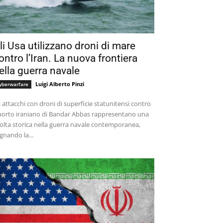
li Usa utilizzano droni di mare
ontro l’Iran. La nuova frontiera
ella guerra navale
Luigi Alberto Pinzi
yberwarfare
i attacchi con droni di superficie statunitensi contro
 porto iraniano di Bandar Abbas rappresentano una
olta storica nella guerra navale contemporanea,
gnando la...