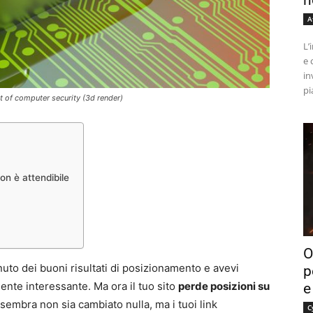
n
A
L’
e 
in
pi
t of computer security (3d render)
on è attendibile
O
enuto dei buoni risultati di posizionamento e avevi
p
nte interessante. Ma ora il tuo sito
perde posizioni su
e
embra non sia cambiato nulla, ma i tuoi link
C