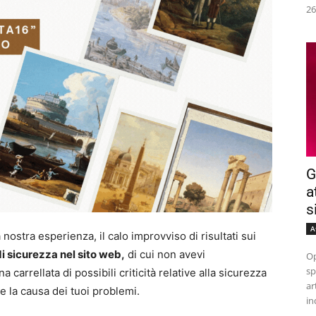
26
G
a
s
A
nostra esperienza, il calo improvviso di risultati sui
i sicurezza nel sito web,
di cui non avevi
Op
sp
carrellata di possibili criticità relative alla sicurezza
ar
e la causa dei tuoi problemi.
in