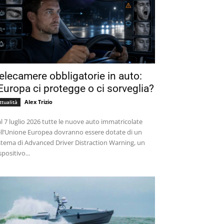
elecamere obbligatorie in auto:
’Europa ci protegge o ci sorveglia?
Alex Trizio
ttualità
l 7 luglio 2026 tutte le nuove auto immatricolate
ll’Unione Europea dovranno essere dotate di un
stema di Advanced Driver Distraction Warning, un
spositivo...