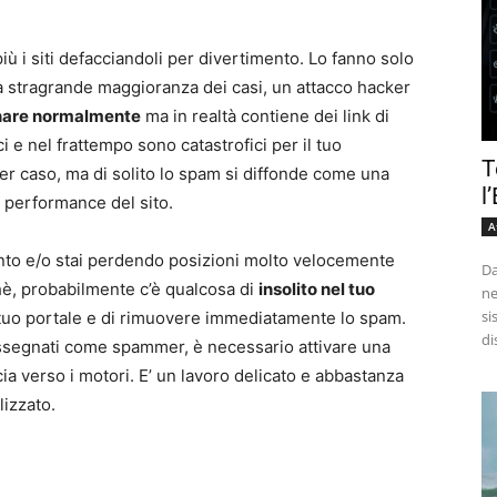
iù i siti defacciandoli per divertimento. Lo fanno solo
la stragrande maggioranza dei casi, un attacco hacker
onare normalmente
ma in realtà contiene dei link di
ci e nel frattempo sono catastrofici per il tuo
T
r caso, ma di solito lo spam si diffonde come una
l
e performance del sito.
A
lento e/o stai perdendo posizioni molto velocemente
Da
hè, probabilmente c’è qualcosa di
insolito nel tuo
ne
si
del tuo portale e di rimuovere immediatamente lo spam.
di
assegnati come spammer, è necessario attivare una
cia verso i motori. E’ un lavoro delicato e abbastanza
lizzato.