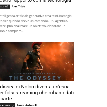
ostro rapporto con la tecnologia
Alex Trizio
ttualità
intelligenza artificiale generativa crea testi, immagini
codice quando riceve un comando. L’AI agentica,
vece, può analizzare un obiettivo, elaborare un
ano e compiere...
dissea di Nolan diventa un’esca
er falsi streaming che rubano dati
 carte
Laura Antonelli
ybersecurity