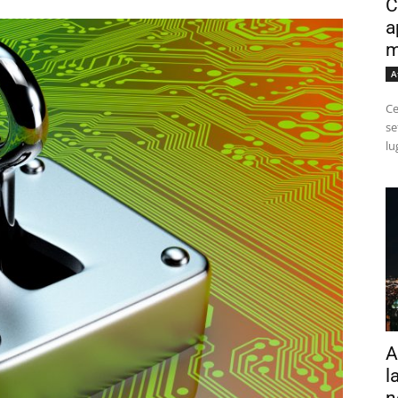
C
a
m
A
Ce
se
lu
A
l