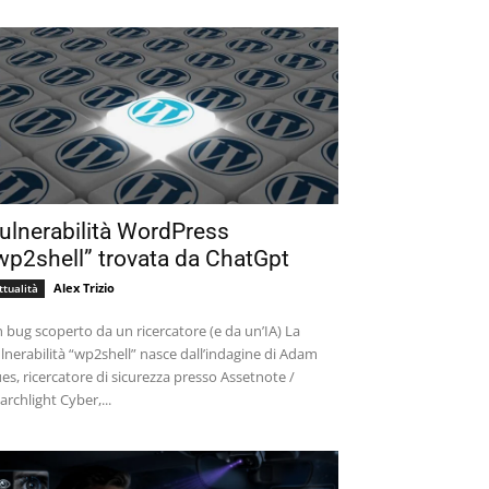
ulnerabilità WordPress
wp2shell” trovata da ChatGpt
Alex Trizio
ttualità
 bug scoperto da un ricercatore (e da un’IA) La
lnerabilità “wp2shell” nasce dall’indagine di Adam
es, ricercatore di sicurezza presso Assetnote /
archlight Cyber,...