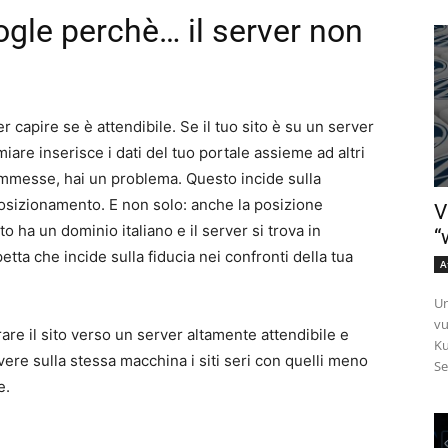
ogle perchè… il server non
r capire se è attendibile. Se il tuo sito è su un server
miare inserisce i dati del tuo portale assieme ad altri
ommesse, hai un problema. Questo incide sulla
posizionamento. E non solo: anche la posizione
V
to ha un dominio italiano e il server si trova in
“
tta che incide sulla fiducia nei confronti della tua
A
Un
vu
re il sito verso un server altamente attendibile e
Ku
ere sulla stessa macchina i siti seri con quelli meno
Se
e.