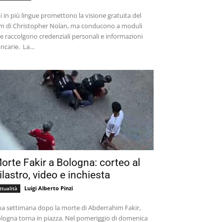
ti in più lingue promettono la visione gratuita del
lm di Christopher Nolan, ma conducono a moduli
e raccolgono credenziali personali e informazioni
bancarie. La...
orte Fakir a Bologna: corteo al
ilastro, video e inchiesta
Luigi Alberto Pinzi
ttualità
a settimana dopo la morte di Abderrahim Fakir,
logna torna in piazza. Nel pomeriggio di domenica