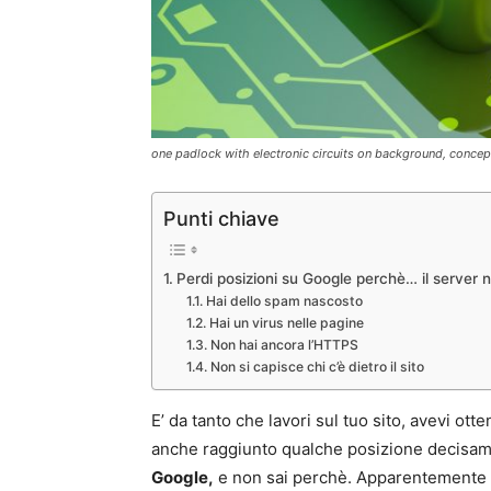
one padlock with electronic circuits on background, concep
Punti chiave
Perdi posizioni su Google perchè… il server n
Hai dello spam nascosto
Hai un virus nelle pagine
Non hai ancora l’HTTPS
Non si capisce chi c’è dietro il sito
E’ da tanto che lavori sul tuo sito, avevi ott
anche raggiunto qualche posizione decisame
Google,
e non sai perchè. Apparentemente s