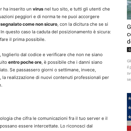
r ha inserito un
virus
nel tuo sito, e tutti gli utenti che
ituazioni peggiori e di norma te ne puoi accorgere
i
segnalato come non sicuro
, con la dicitura che se si
G
o. In questo caso la caduta del posizionamento è sicura:
c
fare il prima possibile.
d
C
r, toglierlo dal codice e verificare che non ne siano
Gl
guito
entro poche ore
, è possibile che i danni siano
il
iato. Se passassero giorni o settimane, invece,
sv
la realizzazione di nuovi contenuti professionali per
se
e.
logia che cifra le comunicazioni fra il tuo server e il
possano essere intercettate. Lo riconosci dal