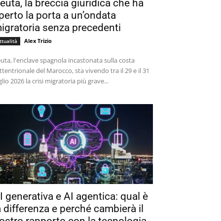
euta, la breccia giuridica che ha
perto la porta a un’ondata
igratoria senza precedenti
Alex Trizio
ttualità
uta, l'enclave spagnola incastonata sulla costa
ttentrionale del Marocco, sta vivendo tra il 29 e il 31
glio 2026 la crisi migratoria più grave...
I generativa e AI agentica: qual è
a differenza e perché cambierà il