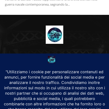
guerra navale contemporanea, segnando la...
CHI SIAMO
Alground Geopolitica e Cyberwarfare.
Da una idea di Brunilde Trizio
Alground fa parte del Gruppo Trizio
SEGUICI