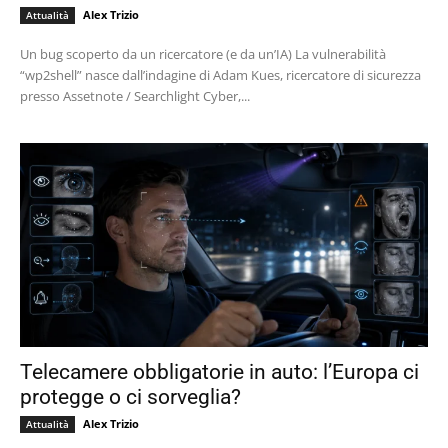
Alex Trizio
Attualità
Un bug scoperto da un ricercatore (e da un’IA) La vulnerabilità
“wp2shell” nasce dall’indagine di Adam Kues, ricercatore di sicurezza
presso Assetnote / Searchlight Cyber,...
Telecamere obbligatorie in auto: l’Europa ci
protegge o ci sorveglia?
Alex Trizio
Attualità