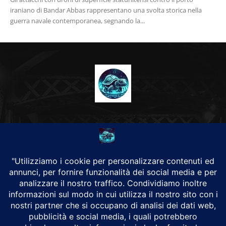
iraniano di Bandar Abbas rappresentano una svolta storica nella
guerra navale contemporanea, segnando la...
CHI SIAMO
Alground Geopolitica e Cyberwarfare.
Da una idea di Brunilde Trizio
Alground fa parte del Gruppo Trizio