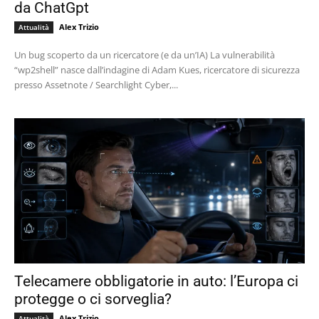
da ChatGpt
Alex Trizio
Attualità
Un bug scoperto da un ricercatore (e da un’IA) La vulnerabilità
“wp2shell” nasce dall’indagine di Adam Kues, ricercatore di sicurezza
presso Assetnote / Searchlight Cyber,...
Telecamere obbligatorie in auto: l’Europa ci
protegge o ci sorveglia?
Alex Trizio
Attualità