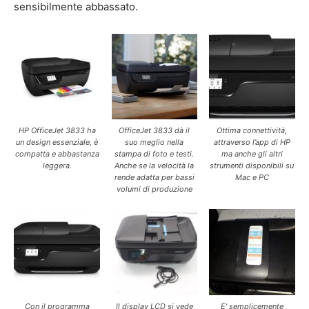
sensibilmente abbassato.
HP OfficeJet 3833 ha
OfficeJet 3833 dà il
Ottima connettività,
un design essenziale, è
suo meglio nella
attraverso l’app di HP
compatta e abbastanza
stampa di foto e testi.
ma anche gli altri
leggera.
Anche se la velocità la
strumenti disponibili su
rende adatta per bassi
Mac e PC
volumi di produzione
Con il programma
Il display LCD si vede
E’ semplicemente