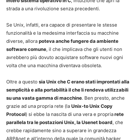
intero sistema operativo in C
, intuizione che aprì la
strada a una rivoluzione senza precedenti.
Se Unix, infatti, era capace di presentare le stesse
funzionalità e la medesima interfaccia su macchine
diverse, allora
poteva anche fungere da ambiente
software comune
, il che implicava che gli utenti non
avrebbero più dovuto acquistare software nuovi ogni
volta che una macchina diventava obsoleta.
Oltre a questo
sia Unix che C erano stati improntati alla
semplicità e alla portabilità il che li rendeva utilizzabili
su una vasta gamma di macchine
. Ben presto, anche
grazie ad una propria rete (la
Unix-to Unix Copy
Protocol
) si ebbe la nascita di una vera e propria
rete
parallela tra le postazioni Unix, la Usenet board
, che
crebbe rapidamente sino a superare in grandezza
ARPAnet e all’interno della quale la comunità hacker