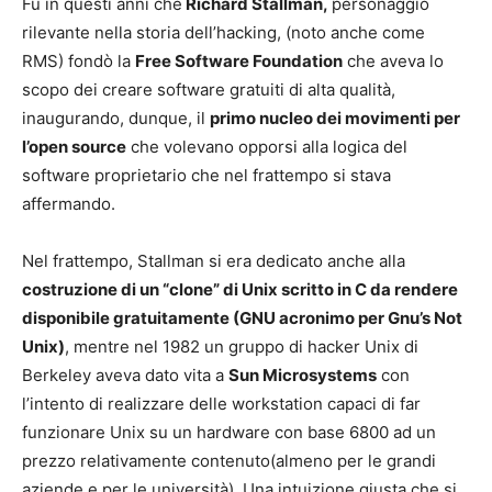
Fu in questi anni che
Richard Stallman,
personaggio
rilevante nella storia dell’hacking, (noto anche come
RMS) fondò la
Free Software Foundation
che aveva lo
scopo dei creare software gratuiti di alta qualità,
inaugurando, dunque, il
primo nucleo dei movimenti per
l’open source
che volevano opporsi alla logica del
software proprietario che nel frattempo si stava
affermando.
Nel frattempo, Stallman si era dedicato anche alla
costruzione di un “clone” di Unix scritto in C da rendere
disponibile gratuitamente (GNU acronimo per Gnu’s Not
Unix)
, mentre nel 1982 un gruppo di hacker Unix di
Berkeley aveva dato vita a
Sun Microsystems
con
l’intento di realizzare delle workstation capaci di far
funzionare Unix su un hardware con base 6800 ad un
prezzo relativamente contenuto(almeno per le grandi
aziende e per le università). Una intuizione giusta che si