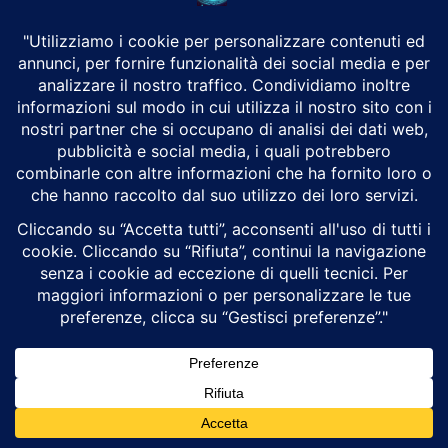
Morte Fakir a Bologna: corteo al Pilastro,
video e inchiesta
Luigi Alberto Pinzi
Attualità
Una settimana dopo la morte di Abderrahim Fakir, Bologna torna in
piazza. Nel pomeriggio di domenica 26 luglio il quartiere Pilastro
ospita il corteo...