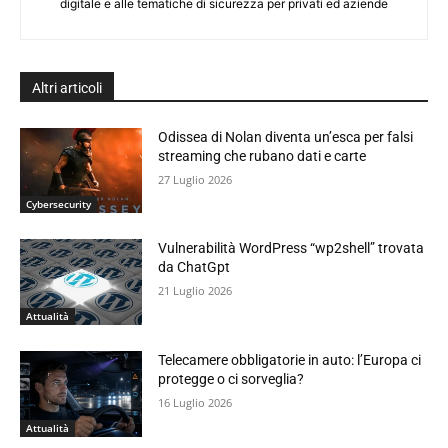
digitale e alle tematiche di sicurezza per privati ed aziende
Altri articoli
Odissea di Nolan diventa un’esca per falsi
streaming che rubano dati e carte
27 Luglio 2026
Cybersecurity
Vulnerabilità WordPress “wp2shell” trovata
da ChatGpt
21 Luglio 2026
Attualità
Telecamere obbligatorie in auto: l’Europa ci
protegge o ci sorveglia?
16 Luglio 2026
Attualità