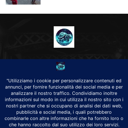
CHI SIAMO
Alground Geopolitica e Cyberwarfare.
Da una idea di Brunilde Trizio
Alground fa parte del Gruppo Trizio
SEGUICI