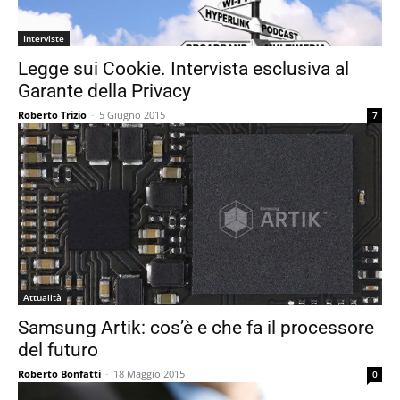
Interviste
Legge sui Cookie. Intervista esclusiva al
Garante della Privacy
Roberto Trizio
-
5 Giugno 2015
7
Attualità
Samsung Artik: cos’è e che fa il processore
del futuro
Roberto Bonfatti
-
18 Maggio 2015
0