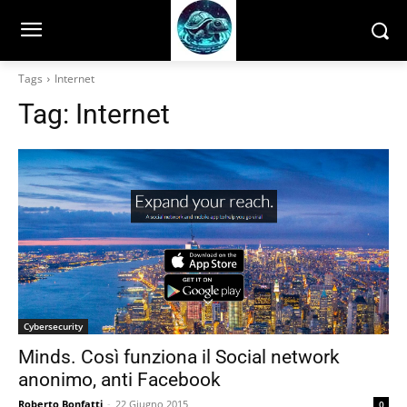
Tags
Internet
Tag:
Internet
Cybersecurity
Minds. Così funziona il Social network
anonimo, anti Facebook
Roberto Bonfatti
-
22 Giugno 2015
0