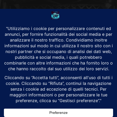
CHI SIAMO
Alground Geopolitica e Cyberwarfare.
Da una idea di Brunilde Trizio
Alground fa parte del Gruppo Trizio
SEGUICI
Alground - Testata di Art Consulting - P.iva 02701880995 - Genova -
Roma