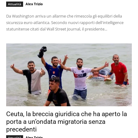
Alex Trizio
Attualità
Da Washington arriva un allarme che rimescola gli equilibri della
sicurezza euro-atlantica. Secondo nuovi rapporti dell'intelligence
statunitense citati dal Wall Street Journal, il presidente...
Ceuta, la breccia giuridica che ha aperto la
porta a un’ondata migratoria senza
precedenti
Alex Trizio
Attualità