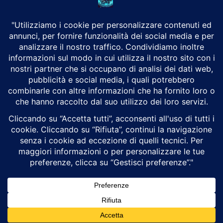
CHI SIAMO
Alground Geopolitica e Cyberwarfare.
Da una idea di Brunilde Trizio
Alground fa parte del Gruppo Trizio
SEGUICI
Alground - Testata di Art Consulting - P.iva 02701880995 - Genova -
Roma
Attualità
Geopolitica
Cyberwarfare
Cybersecurity
Intelligenza Artificiale