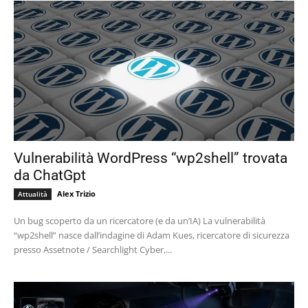
Vulnerabilità WordPress “wp2shell” trovata
da ChatGpt
Alex Trizio
Attualità
Un bug scoperto da un ricercatore (e da un’IA) La vulnerabilità
“wp2shell” nasce dall’indagine di Adam Kues, ricercatore di sicurezza
presso Assetnote / Searchlight Cyber,...