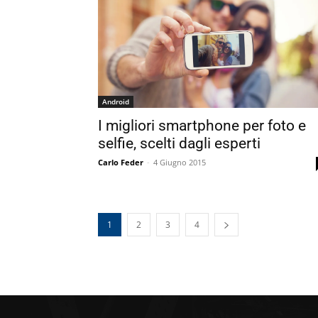
Android
I migliori smartphone per foto e
selfie, scelti dagli esperti
Carlo Feder
-
4 Giugno 2015
1
2
3
4