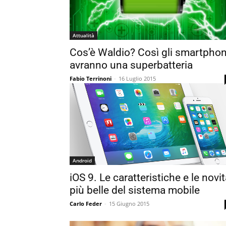
Attualità
Cos’è Waldio? Così gli smartpho
avranno una superbatteria
Fabio Terrinoni
-
16 Luglio 2015
Android
iOS 9. Le caratteristiche e le novi
più belle del sistema mobile
Carlo Feder
-
15 Giugno 2015