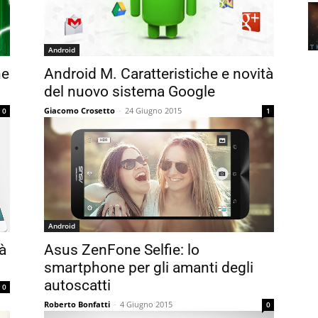
Android
ne
Android M. Caratteristiche e novità
del nuovo sistema Google
Giacomo Crosetto
-
24 Giugno 2015
0
1
Android
tà
Asus ZenFone Selfie: lo
smartphone per gli amanti degli
autoscatti
0
Roberto Bonfatti
-
4 Giugno 2015
0