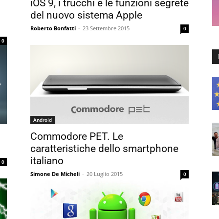
iOS 9, i trucchi e le funzioni segrete
del nuovo sistema Apple
Roberto Bonfatti
-
23 Settembre 2015
0
0
Android
Commodore PET. Le
caratteristiche dello smartphone
italiano
0
Simone De Micheli
-
20 Luglio 2015
0