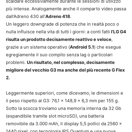
scaldare eccessivamente durante le sessioni di utilizzo
più intense. Analogamente anche il comparto video passa
dall’Adreno 430 all’
Adreno 418
.
Un leggero downgrade di potenza che in realtà poco o
nulla influisce nella vita di tutti i giorni: a conti fatti
l’LG G4
risulta un prodotto decisamente reattivo e veloce
,
grazie a un sistema operativo (
Android 5.1
) che esegue
egregiamente il suo compito senza lag o particolari
problemi.
Un risultato, nel complesso, decisamente
migliore del vecchio G3 ma anche del più recente G Flex
2.
Leggermente superiori, come dicevamo, le dimensioni e
il peso rispetto al G3: 76,1 x 148,9 x 6,3 mm per 155 g.
Sotto la scocca troviamo una memoria interna da 32 Gb
(espandibile tramite slot microSD), una batteria
removibile da 3.000 mAh, il display 5,5 pollici da 2560 x
1440 pixel, con tecnologia IPS Quantum e una nuova