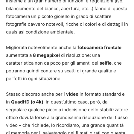
insieme a un gran numero di funzioni e regolazioni (iso,
bilanciamento del bianco, apertura, etc…) fanno di questa
fotocamera un piccolo gioiello in grado di scattare
fotografie davvero notevoli, ricche di colori e di dettagli in
qualsiasi condizione ambientale.
Migliorata notevolmente anche la
fotocamera frontale
,
aumentata a
8 megapixel
di risoluzione: una
caratteristica non da poco per gli amanti dei
selfie
, che
potranno quindi contare su scatti di grande qualità e
perfetti in ogni situazione.
Stesso discorso anche per i
video
in formato standard e
in
QuadHD (o 4k)
: in quest’ultimo caso, però, da
segnalare qualche piccola indecisione dello stabilizzatore
ottico dovuta forse alla grandissima risoluzione del flusso
video – che richiede, lo ricordiamo, una grande quantità
di memoria per il salvataggio dei filmati girati con questa