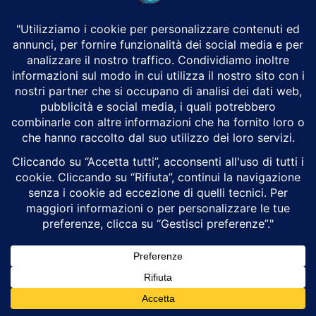
Morte Fakir a Bologna: corteo al Pilastro,
video e inchiesta
Luigi Alberto Pinzi
Attualità
Una settimana dopo la morte di Abderrahim Fakir, Bologna torna in
piazza. Nel pomeriggio di domenica 26 luglio il quartiere Pilastro
ospita il corteo...