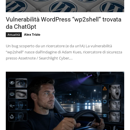
Vulnerabilità WordPress “wp2shell” trovata
da ChatGpt
Alex Trizio
Attualità
Un bug scoperto da un ricercatore (e da un’IA) La vulnerabilità
“wp2shell” nasce dall’indagine di Adam Kues, ricercatore di sicurezza
presso Assetnote / Searchlight Cyber,...