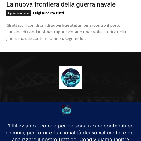
La nuova frontiera della guerra navale
Luigi Alberto Pinzi
Cyberwarfare
Gli attacchi con droni di superficie statunitensi contro il porto
iraniano di Bandar Abbas rappresentano una svolta storica nella
guerra navale contemporanea, segnando la...
CHI SIAMO
Alground Geopolitica e Cyberwarfare.
Da una idea di Brunilde Trizio