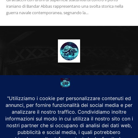
iraniano di Bandar Abbas rappresentano una svolta storica nella
guerra navale contemporanea, segnando la...
CHI SIAMO
Alground Geopolitica e Cyberwarfare.
Da una idea di Brunilde Trizio
Alground fa parte del Gruppo Trizio