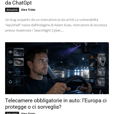
da ChatGpt
Alex Trizio
Attualità
Un bug scoperto da un ricercatore (e da un’IA) La vulnerabilità
“wp2shell” nasce dall’indagine di Adam Kues, ricercatore di sicurezza
presso Assetnote / Searchlight Cyber,...
Telecamere obbligatorie in auto: l’Europa ci
protegge o ci sorveglia?
Alex Trizio
Attualità