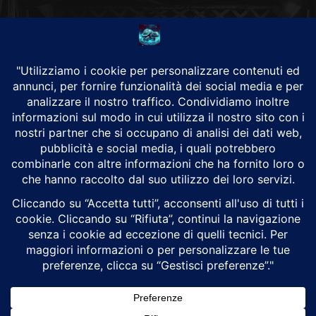
CHI SIAMO
Alground Geopolitica e Cyberwarfare.
Da una idea di Brunilde Trizio
Alground fa parte del Gruppo Trizio
SEGUICI
Alground - Testata di Art Consulting - P.iva 02701880995 - Genova -
Roma