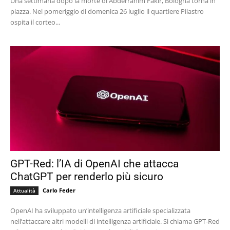
Una settimana dopo la morte di Abderrahim Fakir, Bologna torna in
piazza. Nel pomeriggio di domenica 26 luglio il quartiere Pilastro
ospita il corteo...
GPT-Red: l’IA di OpenAI che attacca
ChatGPT per renderlo più sicuro
Carlo Feder
Attualità
OpenAI ha sviluppato un’intelligenza artificiale specializzata
nell’attaccare altri modelli di intelligenza artificiale. Si chiama GPT-Red