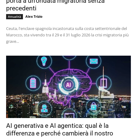
porta a un’ondata migratoria senza
precedenti
Alex Trizio
Attualità
Ceuta, l'enclave spagnola incastonata sulla costa settentrionale del
Marocco, sta vivendo tra il 29 e il 31 luglio 2026 la crisi migratoria più
grave...
AI generativa e AI agentica: qual è la
differenza e perché cambierà il nostro