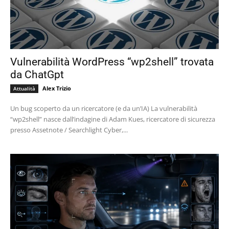
Vulnerabilità WordPress “wp2shell” trovata
da ChatGpt
Alex Trizio
Attualità
Un bug scoperto da un ricercatore (e da un’IA) La vulnerabilità
“wp2shell” nasce dall’indagine di Adam Kues, ricercatore di sicurezza
presso Assetnote / Searchlight Cyber,...