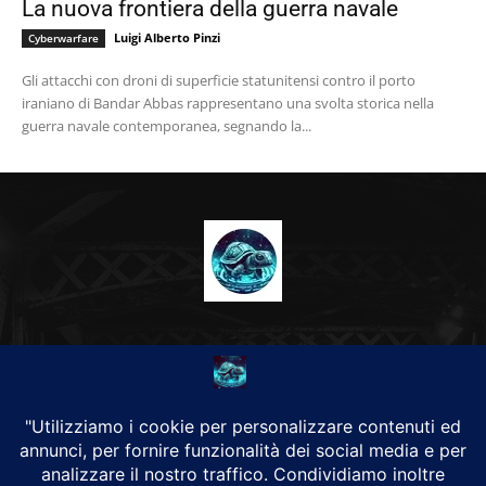
La nuova frontiera della guerra navale
Luigi Alberto Pinzi
Cyberwarfare
Gli attacchi con droni di superficie statunitensi contro il porto
iraniano di Bandar Abbas rappresentano una svolta storica nella
guerra navale contemporanea, segnando la...
CHI SIAMO
Alground Geopolitica e Cyberwarfare.
Da una idea di Brunilde Trizio