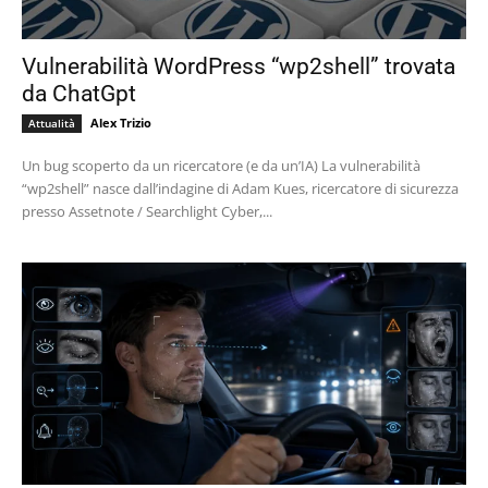
Vulnerabilità WordPress “wp2shell” trovata
da ChatGpt
Alex Trizio
Attualità
Un bug scoperto da un ricercatore (e da un’IA) La vulnerabilità
“wp2shell” nasce dall’indagine di Adam Kues, ricercatore di sicurezza
presso Assetnote / Searchlight Cyber,...