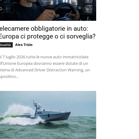
elecamere obbligatorie in auto:
’Europa ci protegge o ci sorveglia?
Alex Trizio
ttualità
l 7 luglio 2026 tutte le nuove auto immatricolate
ll’Unione Europea dovranno essere dotate di un
stema di Advanced Driver Distraction Warning, un
spositivo...