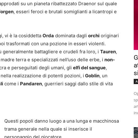
i approdati su un pianeta ribattezzato Draenor sul quale
orgen
, esseri feroci e brutali somiglianti a licantropi e
, vi è la cosiddetta
Orda
dominata dagli
orchi
originari
poi trasformati con una pozione in esseri violenti.
ibù generalmente battagliere e crudeli fra loro, i
Tauren
,
G
a madre terra e specializzati nell’uso delle erbe, i
non-
a
ulcra e perseguitati degli umani, gli
elfi del sangue
,
s
 nella realizzazione di potenti pozioni, i
Goblin
, un
A
li
come i
Pandaren
, guerrieri saggi dallo stile di vita
Op
sp
ar
in
Questi popoli danno luogo a una lunga e macchinosa
trama generale nella quale si inserisce il
personaggio del giocatore.