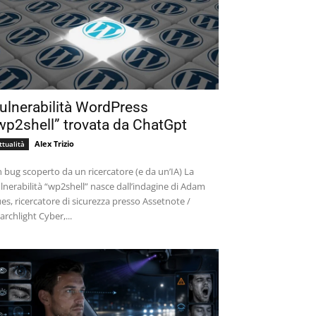
ulnerabilità WordPress
wp2shell” trovata da ChatGpt
Alex Trizio
ttualità
 bug scoperto da un ricercatore (e da un’IA) La
lnerabilità “wp2shell” nasce dall’indagine di Adam
es, ricercatore di sicurezza presso Assetnote /
archlight Cyber,...