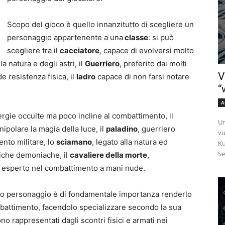
Scopo del gioco è quello innanzitutto di scegliere un
personaggio appartenente a una
classe
: si può
scegliere tra il
cacciatore
, capace di evolversi molto
a natura e degli astri, il
Guerriero
, preferito dai molti
V
e resistenza fisica, il
ladro
capace di non farsi notare
“
A
ergie occulte ma poco incline al combattimento, il
Un
nipolare la magia della luce, il
paladino
, guerriero
vu
nto militare, lo
sciamano
, legato alla natura ed
Ku
Se
tiche demoniache, il
cavaliere della morte
,
, esperto nel combattimento a mani nude.
rio personaggio è di fondamentale importanza renderlo
mbattimento, facendolo specializzare secondo la sua
ono rappresentati dagli scontri fisici e armati nei