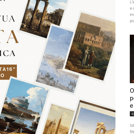
L’
e 
in
pi
O
p
e
C
Si
fi