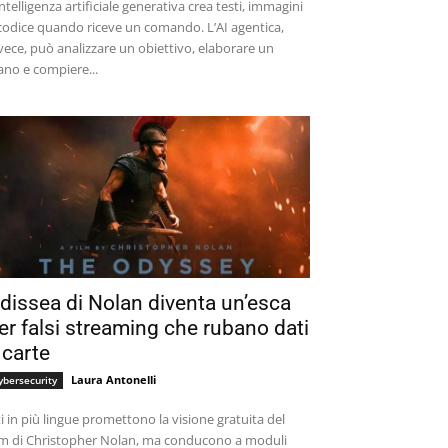
intelligenza artificiale generativa crea testi, immagini
codice quando riceve un comando. L’AI agentica,
vece, può analizzare un obiettivo, elaborare un
ano e compiere...
dissea di Nolan diventa un’esca
er falsi streaming che rubano dati
 carte
Laura Antonelli
ybersecurity
ti in più lingue promettono la visione gratuita del
lm di Christopher Nolan, ma conducono a moduli