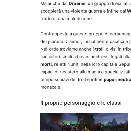
Ma anche dai
Draenei
, un gruppo di esiliat
scoppierà una violenta guerra e infine dai
W
frutto di una maledizione.
Contrapposta a questo gruppo di personaggi
del pianeta Draenor, inizialmente pacifici e 
Nell’orda troviamo anche i
troll
, divisi in tr
cacciatori simili a bovini anch’essi legati all
morti
, reietti riuniti nella loro capitale Sep
capaci di resistere alla magia e specializzati
tempo schiavi dei troll e infine
popoli neutra
monacale.
Il proprio personaggio e le classi