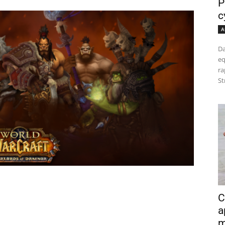
P
c
A
Da
eq
ra
St
C
a
m