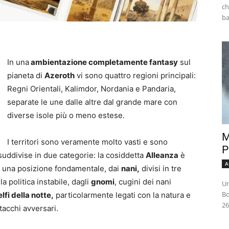
ch
In una
ambientazione completamente fantasy
sul
pianeta di
Azeroth
vi sono quattro regioni principali:
Regni Orientali, Kalimdor, Nordania e Pandaria,
separate le une dalle altre dal grande mare con
diverse isole più o meno estese.
M
I territori sono veramente molto vasti e sono
P
suddivise in due categorie: la cosiddetta
Alleanza
è
A
 una posizione fondamentale, dai
nani,
divisi in tre
a politica instabile, dagli
gnomi
, cugini dei nani
Un
Bo
elfi della notte,
particolarmente legati con la natura e
26
ttacchi avversari.