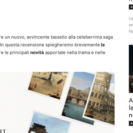
A
Ce
se
lu
e un nuovo, avvincente tassello alla celeberrima saga
 In questa recensione spiegheremo brevemente
la
 le principali
novità
apportate nella trama e nelle
A
l
n
A