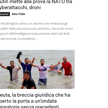
utin mette alla prova la NATO tra
yberattacchi, droni
Alex Trizio
ttualità
 Washington arriva un allarme che rimescola gli
uilibri della sicurezza euro-atlantica. Secondo nuovi
pporti dell'intelligence statunitense citati dal Wall
reet Journal, il presidente...
euta, la breccia giuridica che ha
perto la porta a un’ondata
igratoria senza precedenti