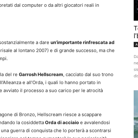
retati dal computer o da altri giocatori reali in
T
l
sostanzialmente a dare
un’importante rinfrescata ad
A
 risale al lontano 2007) e di grande successo, ma che
Da
mpi.
ne
si
lla del re
Garrosh Hellscream
, cacciato dal suo trono
di
’Alleanza e all’Orda, i quali lo hanno portato in
avviato il processo a suo carico per le atrocità
 Dragone di Bronzo, Hellscream riesce a scappare
ondando la cosiddetta
Orda di acciaio
e avvalendosi
ia una guerra di conquista che lo porterà a scontrarsi