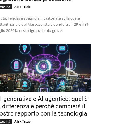
Alex Trizio
ttualità
uta, l'enclave spagnola incastonata sulla costa
ttentrionale del Marocco, sta vivendo tra il 29 e il 31
glio 2026 la crisi migratoria più grave...
I generativa e AI agentica: qual è
a differenza e perché cambierà il
ostro rapporto con la tecnologia
Alex Trizio
ttualità