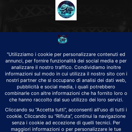
CHI SIAMO
Alground Geopolitica e Cyberwarfare.
Da una idea di Brunilde Trizio
Alground fa parte del Gruppo Trizio
SEGUICI