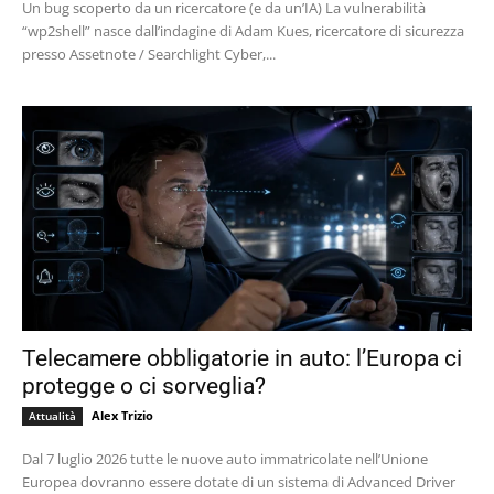
Un bug scoperto da un ricercatore (e da un’IA) La vulnerabilità
“wp2shell” nasce dall’indagine di Adam Kues, ricercatore di sicurezza
presso Assetnote / Searchlight Cyber,...
Telecamere obbligatorie in auto: l’Europa ci
protegge o ci sorveglia?
Alex Trizio
Attualità
Dal 7 luglio 2026 tutte le nuove auto immatricolate nell’Unione
Europea dovranno essere dotate di un sistema di Advanced Driver