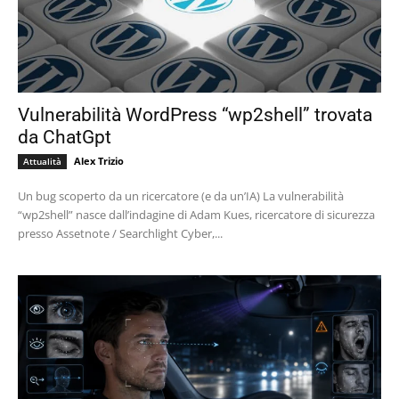
Vulnerabilità WordPress “wp2shell” trovata
da ChatGpt
Alex Trizio
Attualità
Un bug scoperto da un ricercatore (e da un’IA) La vulnerabilità
“wp2shell” nasce dall’indagine di Adam Kues, ricercatore di sicurezza
presso Assetnote / Searchlight Cyber,...