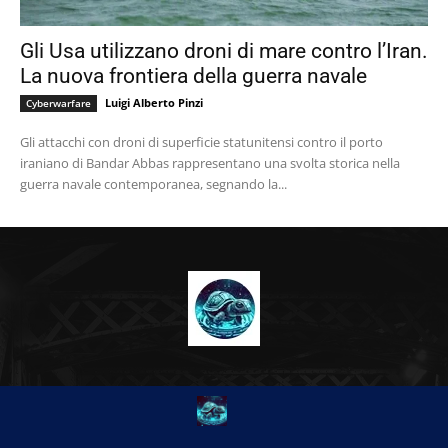
Gli Usa utilizzano droni di mare contro l’Iran.
La nuova frontiera della guerra navale
Luigi Alberto Pinzi
Cyberwarfare
Gli attacchi con droni di superficie statunitensi contro il porto
iraniano di Bandar Abbas rappresentano una svolta storica nella
guerra navale contemporanea, segnando la...
CHI SIAMO