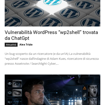
Vulnerabilità WordPress “wp2shell” trovata
da ChatGpt
Alex Trizio
Attualità
Un bug scoperto da un ricercatore (e da un’IA) La vulnerabilità
“wp2shell” nasce dall’indagine di Adam Kues, ricercatore di sicurezza
presso Assetnote / Searchlight Cyber,...