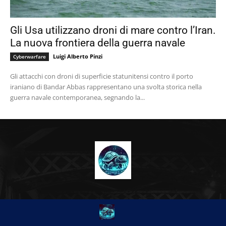
Gli Usa utilizzano droni di mare contro l’Iran.
La nuova frontiera della guerra navale
Luigi Alberto Pinzi
Cyberwarfare
Gli attacchi con droni di superficie statunitensi contro il porto
iraniano di Bandar Abbas rappresentano una svolta storica nella
guerra navale contemporanea, segnando la...
CHI SIAMO