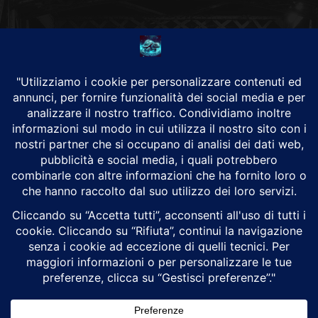
CHI SIAMO
Alground Geopolitica e Cyberwarfare.
Da una idea di Brunilde Trizio
Alground fa parte del Gruppo Trizio
SEGUICI
Alground - Testata di Art Consulting - P.iva 02701880995 - Genova -
Roma