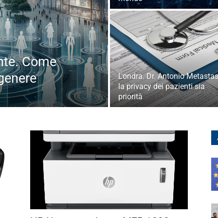
nte. Come
 genere
Londra. Dr. Antonio Metastas
la privacy dei pazienti sia
priorità