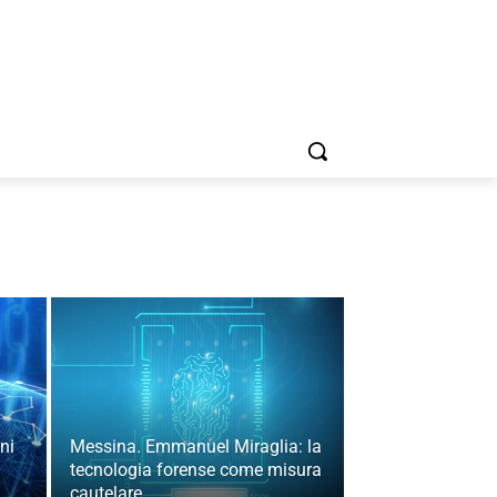
ni
Messina. Emmanuel Miraglia: la
tecnologia forense come misura
cautelare