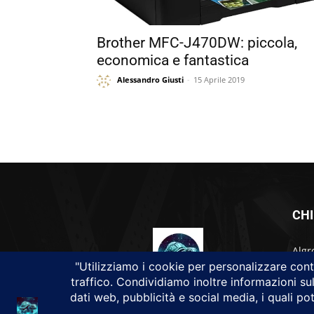
Brother MFC-J470DW: piccola,
economica e fantastica
Alessandro Giusti
-
15 Aprile 2019
CHI
Algr
Da u
Algr