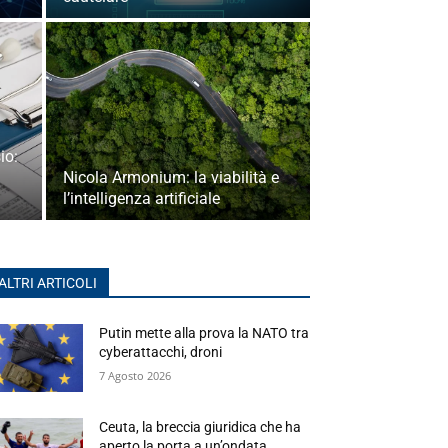
io:
Nicola Armonium: la viabilità e
l’intelligenza artificiale
ALTRI ARTICOLI
Putin mette alla prova la NATO tra
cyberattacchi, droni
7 Agosto 2026
Ceuta, la breccia giuridica che ha
aperto la porta a un’ondata