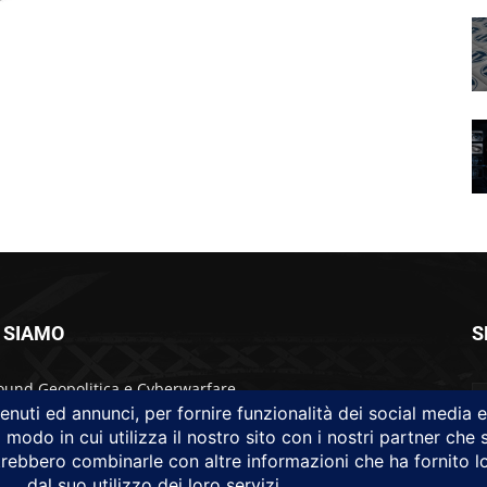
 SIAMO
S
ound Geopolitica e Cyberwarfare.
na idea di Brunilde Trizio
ound fa parte del Gruppo Trizio