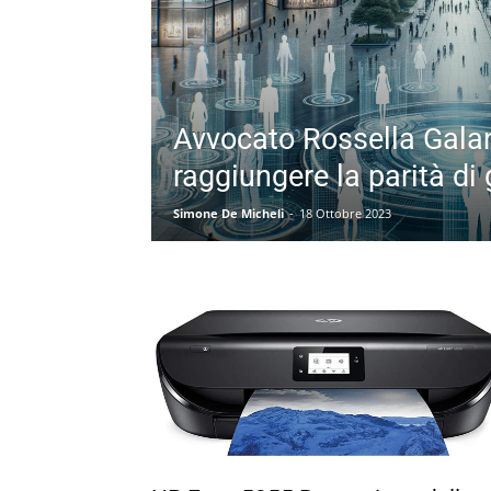
Avvocato Rossella Gala
raggiungere la parità di
Simone De Micheli
-
18 Ottobre 2023