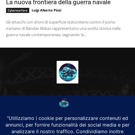
La nuova frontiera della guerra navale
Luigi Alberto Pinzi
Cyberwarfare
Gli attacchi con droni di superficie statunitensi contro il porto
iraniano di Bandar Abbas rappresentano una svolta storica nella
guerra navale contemporanea, segnando la...
CHI SIAMO
Alground Geopolitica e Cyberwarfare.
Da una idea di Brunilde Trizio