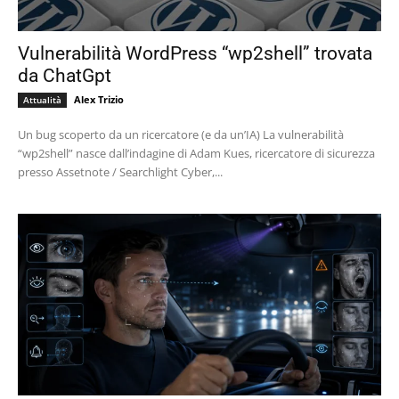
Vulnerabilità WordPress “wp2shell” trovata
da ChatGpt
Alex Trizio
Attualità
Un bug scoperto da un ricercatore (e da un’IA) La vulnerabilità
“wp2shell” nasce dall’indagine di Adam Kues, ricercatore di sicurezza
presso Assetnote / Searchlight Cyber,...