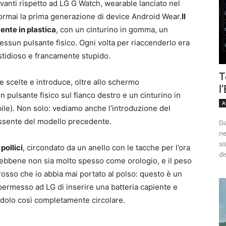
vanti rispetto ad LG G Watch, wearable lanciato nel
ormai la prima generazione di device Android Wear.
Il
ente in plastica
, con un cinturino in gomma, un
essun pulsante fisico. Ogni volta per riaccenderlo era
astidioso e francamente stupido.
T
 scelte e introduce, oltre allo schermo
l
un pulsante fisico sul fianco destro e un cinturino in
A
ibile). Non solo: vediamo anche l’introduzione del
assente del modello precedente.
Da
ne
si
pollici
, circondato da un anello con le tacche per l’ora
di
Sebbene non sia molto spesso come orologio, e il peso
grosso che io abbia mai portato al polso: questo è un
ermesso ad LG di inserire una batteria capiente e
ndolo così completamente circolare.