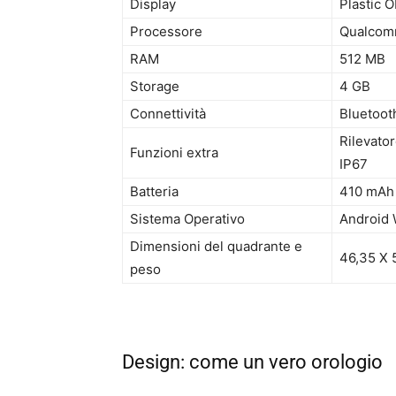
Display
Plastic O
Processore
Qualcomm
RAM
512 MB
Storage
4 GB
Connettività
Bluetoot
Rilevator
Funzioni extra
IP67
Batteria
410 mAh
Sistema Operativo
Android 
Dimensioni del quadrante e
46,35 X 
peso
Design: come un vero orologio