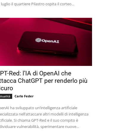
 luglio il quartiere Pilastro ospita il corteo...
PT-Red: l’IA di OpenAI che
ttacca ChatGPT per renderlo più
icuro
Carlo Feder
ttualità
enAI ha sviluppato un’intelligenza artificiale
ecializzata nell’attaccare altri modelli di intelligenza
tificiale. Si chiama GPT-Red e il suo compito è
dividuare vulnerabilità, sperimentare nuove...