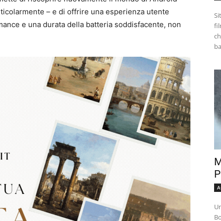
ticolarmente – e di offrire una esperienza utente
Si
ance e una durata della batteria soddisfacente, non
fi
ch
M
P
A
Un
Bo