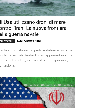
li Usa utilizzano droni di mare
ontro l’Iran. La nuova frontiera
ella guerra navale
Luigi Alberto Pinzi
yberwarfare
i attacchi con droni di superficie statunitensi contro
 porto iraniano di Bandar Abbas rappresentano una
olta storica nella guerra navale contemporanea,
gnando la...