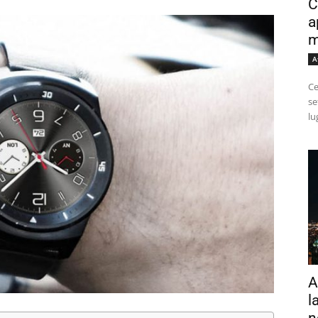
C
a
m
A
Ce
se
lu
A
l