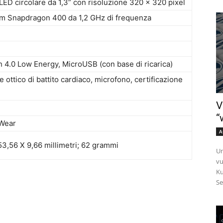
LED circolare da 1,3” con risoluzione 320 x 320 pixel
 Snapdragon 400 da 1,2 GHz di frequenza
h 4.0 Low Energy, MicroUSB (con base di ricarica)
e ottico di battito cardiaco, microfono, certificazione
V
“
Wear
A
53,56 X 9,66 millimetri; 62 grammi
Un
vu
Ku
Se