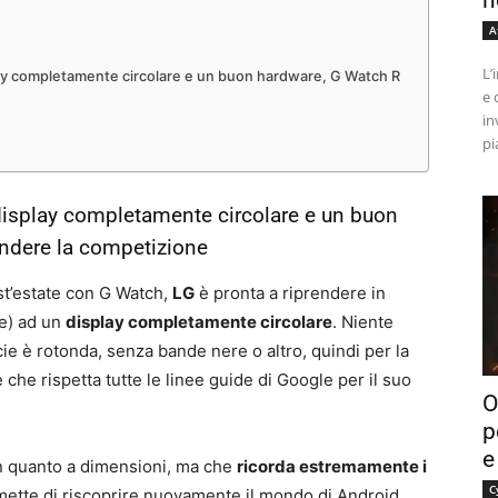
n
A
L’
lay completamente circolare e un buon hardware, G Watch R
e 
in
pi
display completamente circolare e un buon
endere la competizione
st’estate con G Watch,
LG
è pronta a riprendere in
e) ad un
display completamente circolare
. Niente
ie è rotonda, senza bande nere o altro, quindi per la
che rispetta tutte le linee guide di Google per il suo
O
p
e
n quanto a dimensioni, ma che
ricorda estremamente i
C
mette di riscoprire nuovamente il mondo di Android