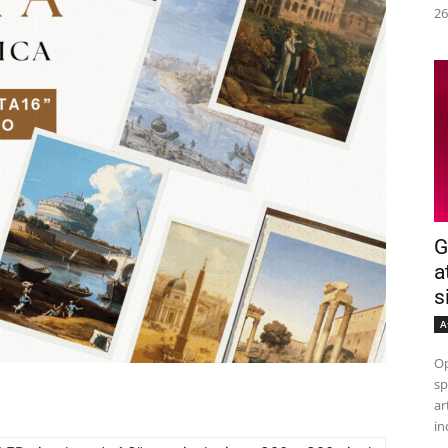
26
G
a
s
A
Op
sp
ar
in