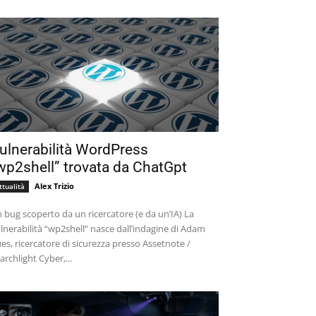
ulnerabilità WordPress
wp2shell” trovata da ChatGpt
Alex Trizio
ttualità
 bug scoperto da un ricercatore (e da un’IA) La
lnerabilità “wp2shell” nasce dall’indagine di Adam
es, ricercatore di sicurezza presso Assetnote /
archlight Cyber,...