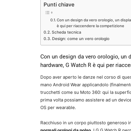
Punti chiave
Con un design da vero orologio, un disp
è qui per riaccendere la competizione
Scheda tecnica
Design: come un vero orologio
Con un design da vero orologio, un 
hardware, G Watch R è qui per riacc
Dopo aver aperto le danze nel corso di que
mano Android Wear applicandolo (finalment
trucchetti come su Moto 360: qui la superfic
prima volta possiamo assistere ad un device 
OS per wearable.
Racchiuso in un corpo piuttosto generoso i
normali orologi da polso
, LG G Watch R per