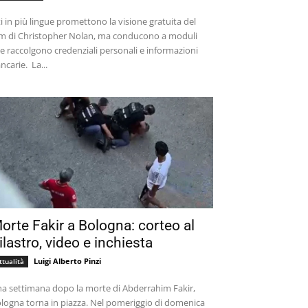
ti in più lingue promettono la visione gratuita del
lm di Christopher Nolan, ma conducono a moduli
e raccolgono credenziali personali e informazioni
bancarie. La...
orte Fakir a Bologna: corteo al
ilastro, video e inchiesta
Luigi Alberto Pinzi
ttualità
a settimana dopo la morte di Abderrahim Fakir,
logna torna in piazza. Nel pomeriggio di domenica