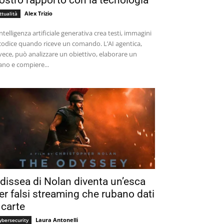
ostro rapporto con la tecnologia
Alex Trizio
ttualità
intelligenza artificiale generativa crea testi, immagini
codice quando riceve un comando. L’AI agentica,
vece, può analizzare un obiettivo, elaborare un
ano e compiere...
dissea di Nolan diventa un’esca
er falsi streaming che rubano dati
 carte
Laura Antonelli
ybersecurity