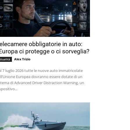
elecamere obbligatorie in auto:
’Europa ci protegge o ci sorveglia?
Alex Trizio
ttualità
l 7 luglio 2026 tutte le nuove auto immatricolate
ll’Unione Europea dovranno essere dotate di un
stema di Advanced Driver Distraction Warning, un
spositivo...