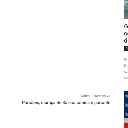
G
c
d
C
Gl
il
sv
se
Articolo successivo
Portabee, stampante 3d economica e portatile