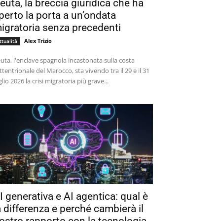
euta, la breccia giuridica che ha
perto la porta a un’ondata
igratoria senza precedenti
Alex Trizio
ttualità
uta, l'enclave spagnola incastonata sulla costa
ttentrionale del Marocco, sta vivendo tra il 29 e il 31
glio 2026 la crisi migratoria più grave...
I generativa e AI agentica: qual è
a differenza e perché cambierà il